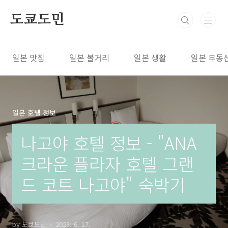
본문 바로가기
도쿄도민
일본 맛집
일본 볼거리
일본 생활
일본 부동
일본 호텔 정보
나고야 호텔 정보 - "ANA
크라운 플라자 호텔 그랜
드 코트 나고야" 숙박기
by 도쿄도민
2023. 6. 17.