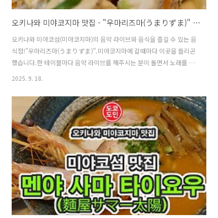
오키나와 미야코지마 맛집 - "우마리즈마(うまりずま)" 음악 라이브가 있는 음식점
오키나와 미야코섬(미야코지마)의 음악 라이브와 음식을 즐길 수 있는 음
식점!"우마리즈마(うまりずま)".미야코지마에 갈때마다 이곳을 들리곤
했습니다.한 테이블마다 음악 라이브를 해주시는 분이 돌면서 노래를 불
러 주십니다.2024년 11월 21일에 방문했습니다.미리 예약을 하지 않으
2025. 9. 18.
면 들어가기 힘들더라고요. 위치 주소 : Shimozato-556 Hirara,
Miyakojima, Okinawa 906-0013영업시간 : 17:00 ~ 24:00 외관미요코
섬 시내 중심가 교차로에 있어서 찾기는 쉽습니다. 내관"우마리즈마(う
まりずま)" 가게 안은 가운데 테이블석이 있고, 그 주변으로 가게 안에
또 집이 있는 식으로 되어 있습니다. 우마리즈마(うまりずま)인스타 팔
로워를 하면 음료가 1잔 공짜여서 생맥주를 시켰..