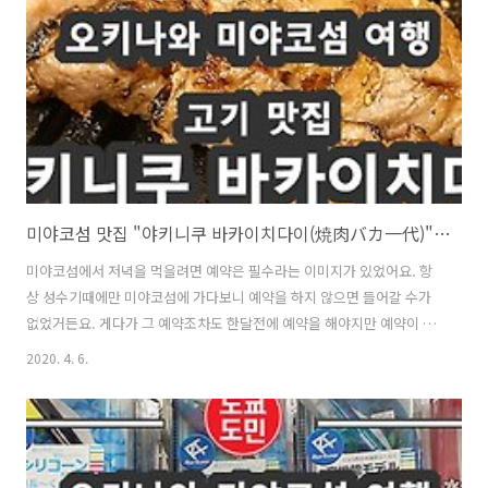
요. 15시쯤에 영업 끝납니다. "마루요시식당(丸吉食堂)"의 외관 및 주차
장 "마루요시식당(丸吉食堂)"입니다. 성수기..
미야코섬 맛집 "야키니쿠 바카이치다이(焼肉バカ一代)" 추천
미야코섬에서 저녁을 먹을려면 예약은 필수라는 이미지가 있었어요. 항
상 성수기때에만 미야코섬에 가다보니 예약을 하지 않으면 들어갈 수가
없었거든요. 게다가 그 예약조차도 한달전에 예약을 해야지만 예약이 되
더라고요. 이번에 간건 비성수기때인 2020년 1월 14일 저녁! 호텔 근처
2020. 4. 6.
에서 가게를 찾다보니 "야키니쿠 바카이치다이(焼肉バカ一代)"를 발
견! 보통 예약을 하면 19시부터가 사람들이 많기 때문에 조금 일찍가면
괜찮을거 같아서 18시경에 가보았습니다. "야키니쿠 바카이치다이(焼
肉バカ一代)" 위치 ・주소 : 〒906-0000 沖縄県宮古島市平良下里
83-3 ・전화번호 : 050-5263-3582 ・영업시간 : 17:00 ~ 24:00 "야키니