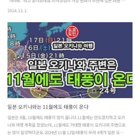
"야마토" 라고 읽나보네요.미야코섬의 가장 번화가 주변에 있는 라멘 가
게입니다.미야코섬의 경우, 미리 예약을 하지 않으면 들어가기 힘든 가게
2024. 12. 1.
들이 많습니다.보통 6~9시 정도는 미리 예약하지 않으면 안되는 가게들
이 많아요.예약을 못한 사람들은 비인기 가게 같은 곳에 가야합니다.이
라멘 가게 역시 회전율이 빠르기도 하고 그래서인지 한국인 여행객들이
몇몇분 보이더군요.이 가게는 예약이 필요없는 가게입니다.항상 널널합
니다.줄을 서서 기다릴 필요가 없는 평범한 가게입니다.오른쪽에 놓여진
접시는 2번째 접시를 꺼내서 써라고 위에 적혀있습니다.그리고 각종 조
미료~그럼, 메뉴를 볼..
일본 오키나와는 11월에도 태풍이 온다
일본은 9월, 10월에도 태풍이 많이 옵니다.11월에는 안오겠지하고 오키
나와 여행 계획을 잡았는데, 11월에도 거대한 태풍이 오키나와 주변으로
는 많이 발생하더군요.2024년 11월 12일!태풍이 무려 4개가 일본 오키
나와 주변으로 발생.11월에 태풍이 동시에 4개가 발생하는건 기상관측