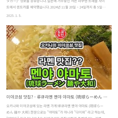
タカー)" 정보를 공유합니다.일본에 거주중인 저는 라쿠텐 트래블 사이
트에서 렌트카를 예약했습니다.2024년 11월 20일 ~ 24일까지 총 5일간
렌트해서 금액은 총 15,880엔 (약 15만원).플랜이 몇가지가 있었는데,
2025. 1. 5.
그중에 약간 좋은 차가 좋을거 같아서 약간 비싼 플랜으로 예약을 했어
요.근데, 완전 거지같은 차를 내어주더라고요.그리고 렌트카 가게에서
체크인할때 자동차 기스난 곳 이런거 체크한 종이 주는데 그건 반납시에
도 필요하니 꼭 챙겨두세요.크게 찌그러지거나 크게 기스나거나 하지 않
으면 배상하지 않아도 되더라고요.약간의 기스정도는 허용범위더라고
요. 그래도 안전운전!미야코섬에 자주 가는 제가 다음에는 이곳에서 절대
로 안빌리기 위해서 ..
미야코섬 맛집? - 류큐라멘 멘야 야마토 (琉球らーめん 麺や 大和)
오키나와 미야코섬에 있는 라멘 가게!류큐라멘 멘야 야마토 (琉球らー
めん 麺や 大和).한문으로는 "야마토"가 아니라 "다이와" 라고 하는데,