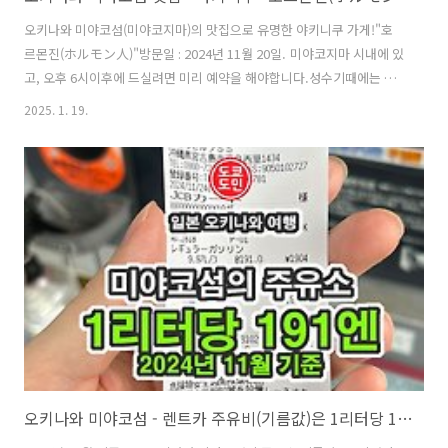
오키나와 미야코섬(미야코지마)의 맛집으로 유명한 야키니쿠 가게!"호
르몬진(ホルモン人)"방문일 : 2024년 11월 20일. 미야코지마 시내에 있
고, 오후 6시이후에 드실려면 미리 예약을 해야합니다.성수기때에는 한
달전에 연락해서 예약을 해야합니다.예약이 안된다면 오픈시간인 오후 5
2025. 1. 19.
시 30분쯤에 가면 예약 안해도 드실 수도 있습니다.다만, 7시전에는 자리
를 비워줘야 하니 참고 바랍니다.그리고 가게 들어가면 " 오토오시(お通
し)" 라고 하는 기본요금으로 1인당 500엔을 내야합니다.영수증에 주문
안한 お通し 라는게 1인당 500엔으로 적혀있으면 잘못 청구된게 아니니
참고하세요. 위치 주소 :Shimozato-596-1 Hirara, Miyakojima,
Okinawa 906-0013영업시간 :17:30 ~ 2..
오키나와 미야코섬 - 렌트카 주유비(기름값)은 1리터당 191엔(2024년 11월 기준)