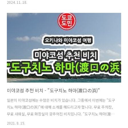
2024. 11. 18.
사상 처음이라고 합니다.오키나와와 가장 멀리 떨어져 있는게 24호 태풍
인데 이동속도가 25호보다 24호가 빠르더군요.25호 태풍이 제가 여행갈
려고 계획 잡은 일정에 조금 영향을 줄거 같습니다.11월에도 26~28도정
도를 유지하는 오키나와이지만 관광객들이 많이 붐비지 않겠지하고 일
부러 11월로 잡았는데 그것도 갈려고 하는 일정에 태풍이 지나가다니
요. 그것도 1개도 아니고 4개씩이나요.일기예보를 보니 오키나와에 있는
동안은 비가 ..
미야코섬 추천 비치 - "도구치노 하마(渡口の浜)"
일본의 미야코섬에는 수많은 비치가 있습니다. 그중에서 이번에는 "도구
치노 하마(渡口の浜)"에 대해 소개를 해드리고자 합니다. 무료 주차장,
무료 샤워실, 무료 화장실이 갖추어진 비치입니다. "도구치노 하마(渡口
の浜)"의 위치 ・주소 : 〒906-0503 沖縄県宮古島市伊良部伊良部１
2021. 8. 15.
３９１−１ ・전화번호 : +81-980-78-5006 ・MapCode : 721 186