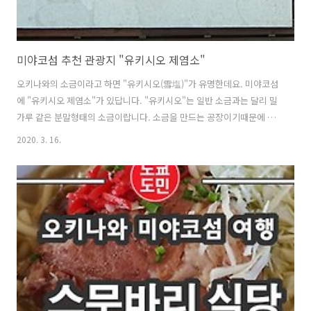
미야코섬 추천 관광지 "유키시오 제염소"
오키나와의 소금이라고 하면 "유키시오(雪塩)"가 유명한데요. 미야코섬
에 "유키시오 제염소"가 있답니다. "유키시오"는 일반 소금과는 달리 밀
가루 같은 분말형태의 소금이랍니다. 소금을 만드는 공장이기때문에 견
학도 가능하답니다. "유키시오 제염소"의 위치와 네비게이션 맵코드
2020. 3. 16.
(MAPCODE) 네비게이션 맵코드 : 310 812 586*07 주소 : 〒906-0002
沖縄県宮古島市平良狩俣191 전화번호 : 0980-72-5667 영업시간 :
09:00 ~ 18:30 연중무휴 유키시오 제염소 탐방! "유키시오 제염소"입니
다. 무료 주차장도 완비되어 있습니다. 방문일은 2020년 1월 14일입니
다. 일부 리뉴얼 공사를 하고 있었습니다. 바로 옆에 정상영업하고 있으
니 구경가시면 됩니다. 일단, 가게 안으로 들어가면 ..