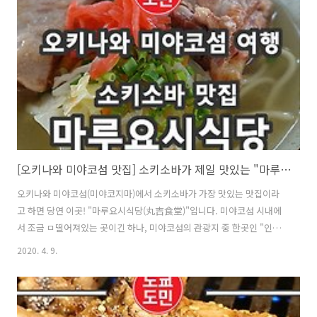
에 갔었는데요. 주차장이 텅텅 비어있었습니다. 무료 주차장입니다. "이
무갸마린가든(임갸마린가든)"의 정상을 향해~ "이무갸마린가든(임갸마
린가든)"에는 조그만한 산 같은게 있는데요. 저기 정상을 올라가면 멋..
[오키나와 미야코섬 맛집] 소키소바가 제일 맛있는 "마루요시식당(丸吉食堂)" 추천
오키나와 미야코섬(미야코지마)에서 소키소바가 가장 맛있는 맛집이라
고 하면 당연 이곳! "마루요시식당(丸吉食堂)"입니다. 미야코섬 시내에
서 조금 ㅁ떨어져있는 곳이긴 하나, 미야코섬의 관광지 중 한곳인 "인갸
마린가든"에서 자동차로 몇분 안걸리는 곳에 있습니다. "마루요시식당
2020. 4. 9.
(丸吉食堂)"의 위치 및 네비게이션 맵코드(MapCode) ・네비게이션 맵
코드(MapCode) : 310 222 224*75 ・주소 : 〒906-0108 沖縄県宮古
島市城辺砂川975-1 ・전화번호 : 0980-77-4211 ・영업시간 : 10:30 ~
15:00 ​성수기때에는 11시정도부터 줄을 서야 합니다. 저녁 영업은 없어