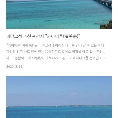
미야코섬 추천 관광지 "카이미루(海美来)"
"카이미루(海美来)"는 미야코섬과 이어진 다리를 건너 갈 수 있는 이케
마섬의 입구 바로 옆에 있는 음식점으로 휴게소 역활을 하고 있는 곳입니
다. ・일본어 표시 : 海美来 （かいみーる） 이케마대교를 건너면 바로
오른쪽에 보이는 곳인데요. 음식점, 화장실, 전망대, 여행선물샵, 비치등
2020. 3. 18.
을 이용할 수 있는 곳입니다. "카이미루(海美来)"의 위치 및 네비게이션
맵코드 ・네비게이션 맵코드(MapCode) : 310 841 572*55 ・주소 : 〒
906-0421 沖縄県宮古島市平良池間1173-7 ・전화번호 : 0980-75-
2121 ・영업시간 : 09:00~17:00 연중무휴 무료주차장 무료 주차장이 있
습니다만, 만차의 경우 조금 기다리던지 다시 입구 밖으로 나가서 조금더
이케마섬쪽으로 들어가면 입구 근처에 또 하나..