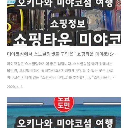
쿠 바카이치다이(焼肉バカ一代)" 미야코섬점 외관입니다. 미야코섬에
도착..
미야코섬에서 스노쿨링셋트 구입은 "쇼핑타운 미야코(ショッピングタウン宮古)"
미야코섬은 스노쿨링하기에 좋은 섬입니다. 스노쿨링을 하기 위해서는
물안경, 오리발 등등이 필요하겠죠? 저렴하게 구입할 수 있는 곳은 바로
미야코섬 시내에 있는 "쇼핑센터 미야코"를 추천합니다. "쇼핑타운 미야
코"의 위치 ・네비게이션 맵코드(MapCode) : 721 644 887*63 ・주소
2020. 4. 4.
: 〒906-0000 沖縄県宮古島市平良西里４６３ ・전화번호 : 0980-
74-3322 ・아주 넓은 무료 주차장 있어요. "쇼핑타운 미야코(ショッピ
ングタウン宮古)"에 대해 이곳이 쇼핑타운 미야코입니다. "산에"라는
큰 마트와 같이 있습니다. 쇼핑타운 미야코에는 의류부터 침구, 문구등
생활에 필요한 물건들이 모두 모여있습니다. 이곳의 2층에 스노쿨링셋트
를 구입할 수 있습니다. 어린이용부터 어른용까지 전부 있습니다. 15..