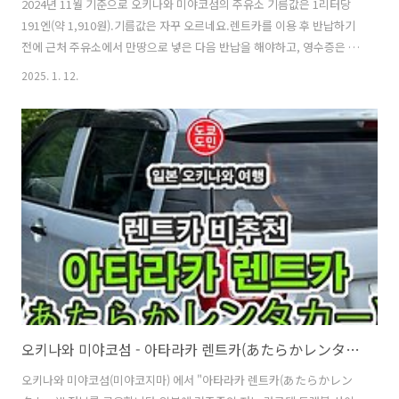
2024년 11월 기준으로 오키나와 미야코섬의 주유소 기름값은 1리터당
191엔(약 1,910원).기름값은 자꾸 오르네요.렌트카를 이용 후 반납하기
전에 근처 주유소에서 만땅으로 넣은 다음 반납을 해야하고, 영수증은 꼭
챙겨서 가지고 가야합니다.2024년도 미야코지마 여행에서 렌트카를 이
2025. 1. 12.
용했던 "아타라카 렌트카"에서 가까운 셀프 주유소에서 기름을 넣었습
니다.신용카드 결제도 가능합니다.2024년 11월 기준으로 1리터당 191
엔.미야코지마에서 4박 5일간 렌트를 했고, 나름 많이 돌아다녔다고 생
각합니다.약 10리터가 들어갔고, 1904엔(약 1.9만원) 이 나왔습니다.이
영수증은 꼭 챙겨서 렌트카 반납시 같이 보여줘야 하니 꼭 챙기세요.
오키나와 미야코섬 - 아타라카 렌트카(あたらかレンタカー) 비추천!
오키나와 미야코섬(미야코지마) 에서 "아타라카 렌트카(あたらかレン