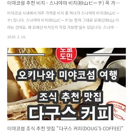
미야코섬 추천 비치 - 스나야마 비치(砂山ビーチ) 꼭 가보세요.
미야코섬 시내에서 아주 가까운 비치 중 하나가 스나야마 비치(砂山ビー
チ) 입니다. 스나야마 비치(砂山ビーチ)는 한자 그대로 모래산(砂山) 이
라는 건데요. 왜 모래산 비치인지 직접 가보면 알수 있답니다. 스나야마
비치(砂山ビーチ)의 위치입니다. 맵코드(Map Code) : 310 603
2020. 2. 16.
263*55 미야코섬 시내에서 얼마 걸리지 않습니다. 제가 간 날은 2020년
1월 14일 화요일입니다. 날씨가 너무 좋네요. 스나야마 비치(砂山ビー
チ)의 주차장입니다. 무료 주차장입니다. 화장실과 샤워실이 있습니다.
샤워도 무료입니다. 주차장에서 스나야마 비치(砂山ビーチ)까지는 이런
길을 걸어서 1~2분정도 걸어서 갑니다. 이곳이 바로 스나야마 비치(砂山
ビーチ). 내려가는 길인데요. 이게 전부 모래입니다. 모래가 산위까지..
미야코섬 조식 추천 맛집 "다구스 커피(DOUG'S COFFEE)"