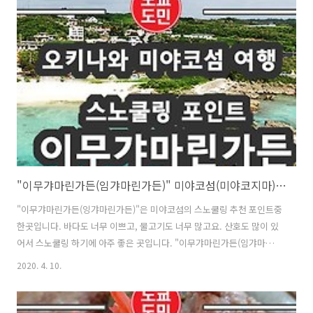
오키나와에서 오키나와 맛을 즐길수 있는 김밥이죠. 가격은 일반 삼각김
밥의 2배이긴하나 맛은 훨씬 맛있습니다. 패키지에도 "오키나와 한정(沖
縄限定)" 라고 적혀있습니다. 일본에서 스팸이라고 하면 오키나와를 떠
오르듯 오키나와를 대표하는 먹거리이죠. 스팸의 경우 일본 어디에서나
판매하고 있는데, 오키나와에..
"이무갸마린가든(임갸마린가든)" 미야코섬(미야코지마)의 스노쿨링 포인트 추천
"이무갸마린가든(잉갸마린가든)"은 미야코섬의 스노쿨링 추천 포인트중
한곳입니다. 바다도 너무 이쁘고, 물고기도 너무 많고요. 산호도 많이 있
어서 스노쿨링 하기에 아주 좋은 곳입니다. "이무갸마린가든(임갸마린가
든)"의 위치 및 네비게이션 맵코드(MapCode) ・네비게이션 맵코드
2020. 4. 10.
(MapCode) : 310 193 336*02 ・주소 : 〒906-0107 沖縄県宮古島市
城辺友利605-2 "이무갸마린가든(임갸마린가든)"의 주차장 위의 사진
은 성수기때 찍은 사진인데요. 이번에는 비성수기때인 2020년 1월 15일