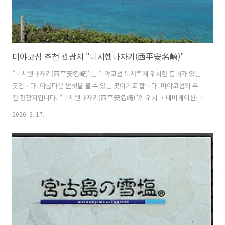
미야코섬 추천 관광지 "니시헨나자키(西平安名崎)"
"니시헨나자키(西平安名崎)"는 미야코섬 북서쪽에 위치한 등대가 있는
곳입니다. 아름다운 썬셋을 볼 수 있는 곳이기도 합니다. 미야코섬의 추
천 관광지입니다. "니시헨나자키(西平安名崎)"의 위치 ・네비게이션
맵코드(MapCode) : 310 841 572*55 ・주소 : 〒906-0000 沖縄県宮
2020. 3. 17.
古島市平良狩俣 ・전화번호 : 0980-72-3751 "니시헨나자키(西平安
名崎)"의 볼거리 미야코섬에는 "니시헨나자키(西平安名崎)"와 "히가시
헨나자키(東平安名崎)" 라는 유명한 관광지가 있습니다만, "히가시헨나
자키(東平安名崎)"가 더 유명합니다. 몇번이나 미야코섬으로 와 보면서
히가시헨나자키는 가보았어도 니시헨나자키는 처음 와보았습니다.
2020년 1월 14일 방문했습니다. "니시헨나자키(西平安名崎)"의 무료
주차장 ..