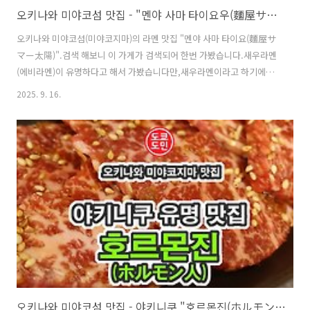
오키나와 미야코섬 맛집 - "멘야 사마 타이요우(麵屋サマー太陽)" 의 새우 라멘
오키나와 미야코섬(미야코지마)의 라멘 맛집 "멘야 사마 타이요(麵屋サ
マー太陽)".검색 해보니 이 가게가 검색되어 한번 가봤습니다.새우라멘
(에비라멘)이 유명하다고 해서 가봤습니다만,새우라멘이라고 하기에는
새우맛이 좀 많이 약하다고 할까요?큰 기대를 하기보다는 그냥 한끼 먹
2025. 9. 16.
는다고 생각하는게 좋을거 같습니다. 위치주소 : Nishizato-845-1
Hirara, Miyakojima, Okinawa 906-0013영업시간 :10:30 ~ 15:00정휴
일 : 매주 화요일, 토요일 런치 영업만 하고 저녁에는 영업 안합니다. 외관
미야코지마(미야코섬)은 자동차가 없으면 이동이 불편하기 때문에 다들
자동차로 이용하십니다.그래서인지 시내에서 조금 떨어져 있는데도 식
사시간대에는 가게 앞 주차장에도 만차네요."멘야 사마 타..
오키나와 미야코섬 맛집 - 야키니쿠 "호르몬진(ホルモン人)"