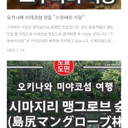
오키나와 미야코섬 맛집 "스무바리 식당"
스무바리 식당은 문어요리로 유명한 맛집입니다. 많은 관광객들이 찾는
맛집 중 맛집으로 미야코섬 맛집으로 검색하면 꼭 나오는 곳입니다. "스
무바리식당" 은 미야코섬의 북쪽에 위치하고 있습니다. 이케마섬으로 가
는 길에 있답니다. 네이게이션 맵코드(Map Code) : 310 812 207*06 영
2020. 2. 24.
업시간 : 10:00～19:00 이곳이 스무바리 식당입니다. 처음에 입구가 어
딘지 잘 모르겠더라고요. 건물 뒷쪽편에 주차장이 있습니다. 2020년 1월
14일날 갔는데, 비성수기때라 손님들이 많이 없었는데, 성수기때에는 엄
청 많은 손님들로 넘쳐나는 곳입니다. "스무바리식당"의 가게내입니다.
벽에는 싸인들이 가득! 소문난 맛집이다보니 싸인들도 많네요. "스무바
리식당"의 메뉴입니다. 2020년 1월 14일 기준입니다. ..