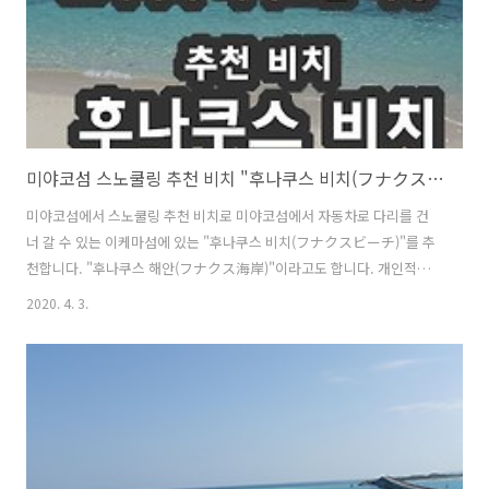
미야코섬 스노쿨링 추천 비치 "후나쿠스 비치(フナクスビーチ)"
미야코섬에서 스노쿨링 추천 비치로 미야코섬에서 자동차로 다리를 건
너 갈 수 있는 이케마섬에 있는 "후나쿠스 비치(フナクスビーチ)"를 추
천합니다. "후나쿠스 해안(フナクス海岸)"이라고도 합니다. 개인적으
로는 꽤 좋아하는 비치중 한곳입니다. 니모도 있고요. 바닷물 투명도도
2020. 4. 3.
너무 좋아서 산호나 물고기 구경하기에도 좋아요. "후나쿠스 비치(フナ
クスビーチ)"의 위치 및 네비게이션 맵코드(MapCode) 미야코섬 시내
에서 자동차로 약 30분거리에 있습니다. ・네비게이션 맵코드
(MapCode) : 721 644 887*63 ・주소 : 〒906-0421 沖縄県宮古島市
平良池間 ・무료 주차장 : 10대정도 ・무료 화장실 (성수기때에만 운영
하는거 같아요.) ・유료 사워실 (성수기때에만 운영하는거 같아요.) "후
나쿠스 비치(..