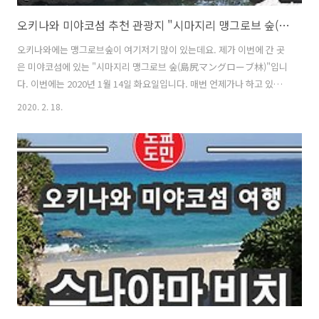
오키나와 미야코섬 추천 관광지 "시마지리 맹그로브 숲(島尻マングローブ林)"
오키나와에는 맹그로브숲이 여기저기 많이 있는데요. 제가 이번에 간 곳
은 미야코섬에 있는 "시마지리 맹그로브 숲(島尻マングローブ林)"입니
다. 이번에는 2020년 1월 14일 화요일입니다. 매번 언제가나 하고 있었
는데 이번에 처음으로 가보았습니다. "시마지리 맹그로브 숲(島尻マン
2020. 2. 18.
グローブ林)"의 위치입니다. 네이게이션의 맵코드(Map Code) : 131
072 4717*73 좁은 시골길을 달려서 이곳이 맞나? 하면서 달려서 도착했
습니다. 주차장은 꽤 넓더군요. 무료 주차장입니다. 들어가는 입구 앞입
니다. "문화재를 소중히 다룹시다" 라는 문구가 적혀있습니다. "시마지
리 맹그로브 숲(島尻マングローブ林)"은 좁을 줄 알았는데, 들어가보
니 생각보다 꽤 넓더군요. 한참을 걸어 들어가서 한참을 걸어서 돌아왔습
니다. ..