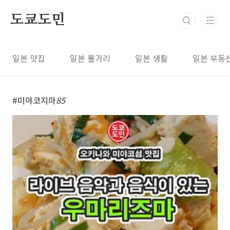
본문 바로가기
도쿄도민
일본 맛집
일본 볼거리
일본 생활
일본 부동
미야코지마
85