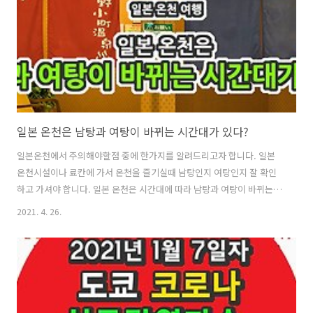
음에는 이렇게 셋팅이 되어 있었습니다. 이게 다인가? 하고 있으니... 밥
이랑 된장국이랑 사시미랑 등..
일본 온천은 남탕과 여탕이 바뀌는 시간대가 있다?
일본온천에서 주의해야할점 중에 한가지를 알려드리고자 합니다. 일본
온천시설이나 료칸에 가서 온천을 즐기실때 남탕인지 여탕인지 잘 확인
하고 가셔야 합니다. 일본 온천은 시간대에 따라 남탕과 여탕이 바뀌는
곳이 있답니다. 1박 2일의 온천여행을 가서 첫날 저녁에 남탕이 다음날
2021. 4. 26.
아침에는 여탕으로 바껴있거나 여탕이 남탕으로 바껴있거나 한답니다.
특정시간이되면 바로 바뀌지는 않고요. 오전 입욕시간대가 정해져 있고,
그 이후에 료칸의 온천 청소시간이 있습니다. 청소시간이 끝나면 남탕이
여탕으로, 여탕이 남탕으로 바뀐답니다. 고정적으로 남탕은 남탕! 여탕
은 여탕! 으로 정해진 료칸도 있는데, 바뀌는 료칸이 있으니 들어가시기
전에 잘 확인하고 들어가셔야 합니다. 료칸의 탈의실에는 가끔씩 청소하