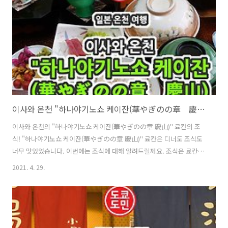
만, 이곳 "도구치노 하마(渡口の浜)"는 무료 샤워실과 화장실이 있습니
다. 생각보다 깨끗히 관리되고 있었습니다. "도구치노 하마(渡口の浜..
이사와 온천 "하나야기노쇼 케이잔(華やぎのの章 慶山)" 료칸의 조식
이사와 온천의 "하나야기노쇼 케이잔(華やぎのの章 慶山)" 료칸의 조
식! "하나야기노쇼 케이잔(華やぎのの章 慶山)" 료칸은 디너도 조식도
너무 맛있었습니다. 이번에는 조식에 대해 알려드릴께요. 조식은 료칸내
에 있는 레스토랑에서 제공되었습니다. 료칸내에 여러 레스토랑이 있는
2021. 4. 29.
데 그중 한곳이었어요. 어느 레스토랑에 누가 이용하는지 이름이 적혀있
더라고요. 료칸 체크인할때 시간을 예약하기 때문에 미리 저렇게 이름까
지 적어서 안내를 해주더라고요. 어제 디너때에도 개인실로 안내를 받았
는데, 조식도 개인실로 안내를 받았습니다. 테이블에는 아침메뉴가 적혀
있었습니다. 코스처럼 나와요. 아침부터 양이 꽤 많이 나오더라고요. 처