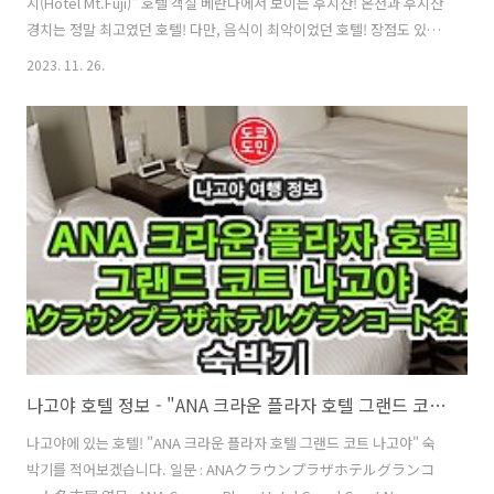
지(Hotel Mt.Fuji)" 호텔 객실 베란다에서 보이는 후지산! 온천과 후지산
경치는 정말 최고였던 호텔! 다만, 음식이 최악이었던 호텔! 장점도 있었
지만 장점보다는 단점이 더 많은 료칸(호텔)! "호텔 마운트 후지"의 단점
2023. 11. 26.
온천을 즐기기 위해 간 료칸(호텔)! "호텔 마운트 후지" 단점부터 알려드
리겠습니다. 1. 맛 없는 디너! 온천여행의 묘미 중 하나인 식사! 디너가 엄
청 맛이 없었습니다. 지금까지 가본 온천여행중에 제일 맛이 없었어요.
2.층간 소음 잘못 걸리면 층간 소음이 엄청 심합니다. 3.아침에 들리는 음
악소리 새벽부터 복도에 무슨 음악을 틀어놓더라고요. 복도의 음악이 객
실안까지 다 들려서 시끄러워서 잠을 제대로 못..
나고야 호텔 정보 - "ANA 크라운 플라자 호텔 그랜드 코트 나고야" 숙박기
나고야에 있는 호텔! "ANA 크라운 플라자 호텔 그랜드 코트 나고야" 숙
박기를 적어보겠습니다. 일문 : ANAクラウンプラザホテルグランコ