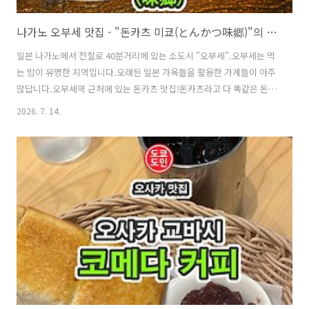
나가노 오부세 맛집 - "돈카츠 미쿄(とんかつ味郷)"의 카츠동!
일본 나가노에서 전철로 40분거리에 있는 소도시 "오부세".오부세는 먹
는 밤이 유명한 지역입니다.오래된 일본 가옥들을 활용한 가게들이 아주
많답니다.오부세역 근처에 있는 돈카츠 맛집!돈카츠라고 다 똑같은 돈카
츠가 아닙니다.나가노에서는 소스 카츠동을 먹어줘야 합니다.카츠동이
2026. 7. 14.
똑같은 도쿄에서 먹는 카츠동과는 다르답니다."돈카츠 미쿄(とんかつ
味郷)"의 외관입니다.오픈 시간에 맞춰서 갔는데 오픈하니까 금방 만석
이 되더라고요."돈카츠 미쿄(とんかつ味郷)"의 내관입니다.카운터석과
테이블석이 있었습니다.그럼, 메뉴를 볼까요?저는 히레 카츠동을 주문했
습니다.음식 사진이 없어서 조금 알아보긴 힘들지만 저는 빨간색으로 표
시한 메뉴를 주문했습니다.히레카츠동(ヒレカツ丼)1200엔 (약 1.2만
원)그런데 이게 생각보다 양이 ..