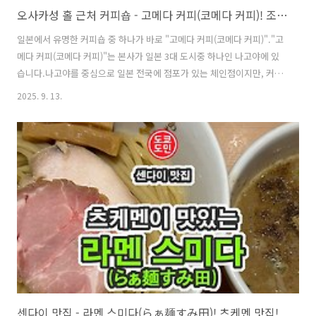
오사카성 홀 근처 커피숍 - 고메다 커피(코메다 커피)! 조식으로도 좋아요.
일본에서 유명한 커피숍 중 하나가 바로 "고메다 커피(코메다 커피)"."고
메다 커피(코메다 커피)"는 본사가 일본 3대 도시중 하나인 나고야에 있
습니다.나고야를 중심으로 일본 전국에 점포가 있는 체인점이지만, 커피
를 주문하면 토스트가 공짜인 모닝 셋트가 유명합니다.호텔 조식 대신에
2025. 9. 13.
괜찮지 않을까 생각됩니다.제가 이번에 간 점포는 오사카 교바시(쿄바
시)역 근처이고, 오사카성 홀에서 그렇게 멀지 않은 곳에 있는 점포 입니
다.점포도 꽤 넓어보이네요.모닝 셋트는 오픈시간부터 오전 11시까지 제
공됩니다.드링크 메뉴 하나 주문하면 토스트가 공짜로 제공됩니다.저는
커피 한잔 시키고 토스트와 팥 모닝셋트를 주문했습니다.한국 여행객분
들에게도 유명한 커피 체인점이어서 간혹 한국 여행객분들이 오시더라
고요.아이스 커피를 주문..
센다이 맛집 - 라멘 스미다(らぁ麺すみ田)! 츠케멘 맛집!