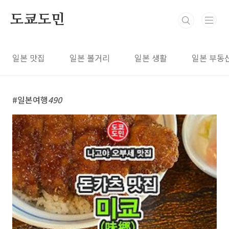
본문 바로가기
도쿄도민
일본 맛집
일본 볼거리
일본 생활
일본 부동
일본여행
490