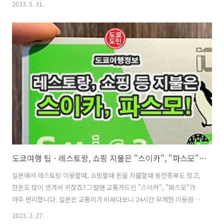
2023. 5. 31.
간 : 11:00 ~ 21:30 (21:00 가 라스트 오더) 이곳이 나고야역 서쪽 출구!!
서쪽 출구 앞에 지하로 내려가는 계단이 있어요. 그곳이 지하상가인 "에
스카(エスカ)" 라는 곳입니다. 에스카의 지하상가의 사진입니다. 이 지
하상가에 히츠마부시 맛집 "이노우(稲生)"가 있습니다. 외관 영업종료
후에 사진을 찍어서 손님들이 없어보이는데, 이곳 에스카 지하상가내에
는 히츠마부시 가게가 몇군데 있는데 그 중에서 가장 붐비는 곳이..
도쿄여행 팁 - 레스토랑, 쇼핑 지불은 "스이카", "파스모" 교통카드로!
일본에서 레스토랑 이용할때, 쇼핑할때 돈을 지불할때 동전종류도 많고,
잔돈도 많이 생겨서 귀찮죠? 그럴땐 교통카드인 "스이카", "파스모"가
아주 편리합니다. 일본은 교통비가 비싸다보니 24시간 무제한 이용권을
구입하셔서 이용하시는 분들이 많으실텐데요. "스이카" 혹은 "파스모"
2023. 2. 27.
등 교통카드 하나 가지고 계시는것도 정말 편리하답니다. 레스토랑, 쇼핑