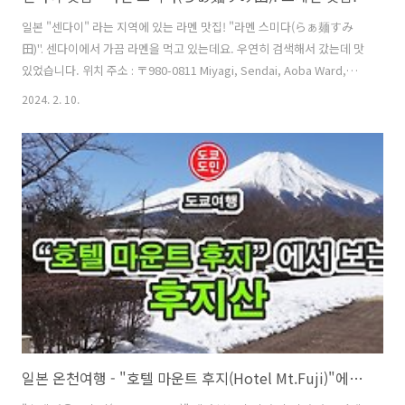
일본 "센다이" 라는 지역에 있는 라멘 맛집! "라멘 스미다(らぁ麺すみ
田)". 센다이에서 가끔 라멘을 먹고 있는데요. 우연히 검색해서 갔는데 맛
있었습니다. 위치 주소 : 〒980-0811 Miyagi, Sendai, Aoba Ward,
Ichibancho, 4 Chome−3−5 都ビル １F 영업시간 : 오전 11시 ~ 새벽 2
2024. 2. 10.
시. 저는 본점에서 먹었는데요. 센다이역에서 걸어서 15분정도 걸리는거
같습니다. 하지만, 센다이역 동쪽 출구에도 점포가 있습니다. 센다이역
동쪽출구에 있는 지점은 다음에 센다이에 가면 가봐야겠어요. 외관 라멘
스미다(らぁ麺すみ田)의 외관입니다. 큰도로가에 있는 작은 가게입니
다. 꽤 인기있는 가게여서인지 사람들이 줄을 서 있었어요. 가게로 들어
가면 먼저 식권 발매기에서 식권을 구입합..
일본 온천여행 - "호텔 마운트 후지(Hotel Mt.Fuji)"에서 보는 후지산