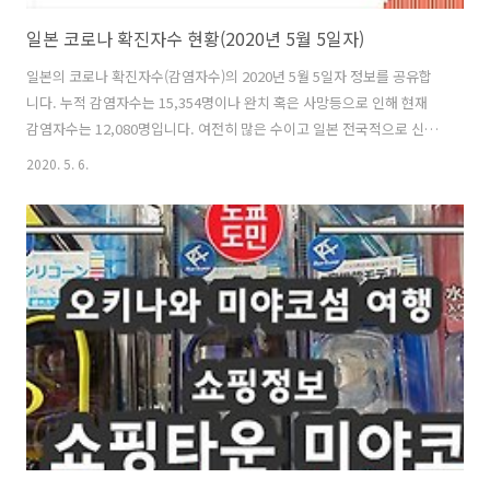
일본 코로나 확진자수 현황(2020년 5월 5일자)
일본의 코로나 확진자수(감염자수)의 2020년 5월 5일자 정보를 공유합
니다. 누적 감염자수는 15,354명이나 완치 혹은 사망등으로 인해 현재
감염자수는 12,080명입니다. 여전히 많은 수이고 일본 전국적으로 신규
감염자수가 123명으로 100명이 수가 나오고 있는 상황입니다. 이로 인
2020. 5. 6.
해 일본정부는 긴급사태선언을 2020년 5월 6일에서 5월 31일까지 연장
했습니다. 일본 전국 신규 코로나 확진자수 일본은 여전히 신규 확진자수
가 100명이상으로 많은 편입니다. 그래도 한달전에 비하면 많이 안정화
되어가는것처럼 보입니다만, 일본에 살고 있는 저의 개인적인 생각으로
는 여전히 감염자수는 많으나 공표되지 않은 수치가 많은걸로 생각됩니
다. 일본 의료 전문가도 티비에서 PCR검사수가 현저히 낮은수이니 더 늘
려야 ..