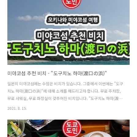
니다. 일본 료칸에서 이렇게 여러번 먹다보니 집에 하나 있으면 좋을거
같기도 하더라고요. 도쿄에서 어디가면 구입할 수 있는지 알려드리겠습
니다. 조리기구들 파는 가게들이 모여있는 거리가 있습니다. 도로 양사이
드로 약 1km에 걸쳐서..
미야코섬 추천 비치 - "도구치노 하마(渡口の浜)"
일본의 미야코섬에는 수많은 비치가 있습니다. 그중에서 이번에는 "도구
치노 하마(渡口の浜)"에 대해 소개를 해드리고자 합니다. 무료 주차장,
무료 샤워실, 무료 화장실이 갖추어진 비치입니다. "도구치노 하마(渡口
の浜)"의 위치 ・주소 : 〒906-0503 沖縄県宮古島市伊良部伊良部１
2021. 8. 15.
３９１−１ ・전화번호 : +81-980-78-5006 ・MapCode : 721 186
835*10 무료 주차장 대부분이 무료주차장이 있는데, 일부 비치는 유료
주차장인곳도 있더라고요. 여기도 그렇게 넓지는 않으나 주차시설은 있
습니다. 무료 샤워실, 화장실 화장실이나 샤워실이 없는 비치도 있습니다