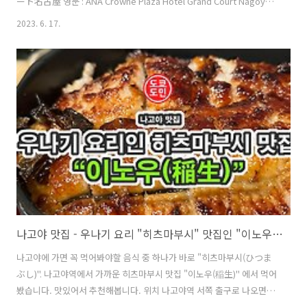
ート名古屋 영문 : ANA Crowne Plaza Hotel Grand Court Nagoya
위치 주소 : 〒460-0023 愛知県名古屋市中区金山町１丁目１−1 나고
2023. 6. 17.
야역에서 2정거장인 가나야마역(金山駅) 남쪽 출구로 나오면 바로 앞에
있는 호텔입니다. 위의 사진은 가나야마역(金山駅)의 사진입니다. ANA
크라운 플라자 호텔 그랜드 코트 나고야 가나야마역(金山駅) 남쪽 출구
로 나오면 이런 건물이 있습니다. 겉모양만 봐서는 호텔처럼 안보입니다
만, 이곳이 "ANA 크라운 플라자 호텔 그랜드 코트 나고야" 입니다. 1층
으로 들어갑니다. 안으로 들어가면 바로 호텔 로비가 아닙니다..
나고야 맛집 - 우나기 요리 "히츠마부시" 맛집인 "이노우(稲生)"
나고야에 가면 꼭 먹어봐야할 음식 중 하나가 바로 "히츠마부시(ひつま
ぶし)". 나고야역에서 가까운 히츠마부시 맛집 "이노우(稲生)" 에서 먹어
봤습니다. 맛있어서 추천해봅니다. 위치 나고야역 서쪽 출구로 나오면 바
로 앞에 지하로 내려가는 곳이 있는 지하상가에 점포가 있습니다. 영업시