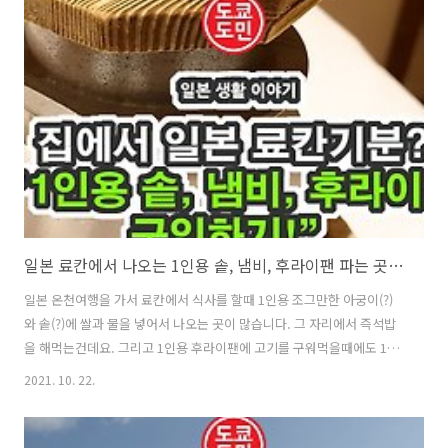
필요 실내에서는 여전히 마스크 착용은 필수입니다. 일본내에서의 마스
크 가격 일본내에서 마스크는 편의점, 동키호테, 드럭스토어(약국)에서
쉽게 구입할 수 있습니다. 30~60장 들어있는 마스크는 400~600엔(약
4000~6000원)정도입니다. 마스크 부족하시면 일본에서 구입하시면 되
니 ..
일본 료칸에서 나오는 1인용 솥, 냄비, 후라이팬 파는 곳과 가격
일본 온천여행을 가서 료칸에서 식사를 할때 1인용 조그만한 아궁이(?)
와 솥(?)에 쌀과 물을 넣어서 나오는 곳이 많습니다. 그 자리에서 즉석밥
을 해먹는건데요. 그리고 1인용 후라이팬에 고기를 구워먹을때에도 1인
용 냄비에 나베요리를 먹을때에도 아기자기한 조리기구들로 제공을 해
2021. 10. 22.
줍니다. 이렇게 착화제 하나만 넣어주면 약 20분정도만에 불 조절도 필
요없이 맛있는 밥이 완성이 된답니다. 정말 편리하죠? 그리고 이런 나베
요리도 착화제 하나만 넣어주면 익혀서 뜨겁게 먹을 수 있을정도로 된답