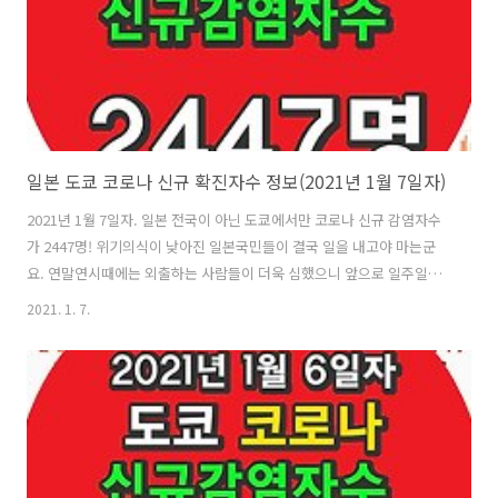
시는 분들이 들어오시곤 합..
일본 도쿄 코로나 신규 확진자수 정보(2021년 1월 7일자)
2021년 1월 7일자. 일본 전국이 아닌 도쿄에서만 코로나 신규 감염자수
가 2447명! 위기의식이 낮아진 일본국민들이 결국 일을 내고야 마는군
요. 연말연시때에는 외출하는 사람들이 더욱 심했으니 앞으로 일주일후
에는 오늘보다 더 많은 신규 감염자가 나오지 않을까 싶습니다. 어제에
2021. 1. 7.
비해 약 850명이 더 늘어났습니다. 현재 코로나 확진자수가 아닌 오늘 발
생한 신규 확진자만 2447명. 그것도 도쿄에서만요. 정말 심각한 상황인
데, 앞으로 일본정부가 어떻게 대응해할지 주목이 되네요. 뉴스는 코로나
소식으로 도배가 되었고, 일본 정부는 긴급사태선언을 2021년 1월 8일
부터 약 한달간 다시 선포합니다. 음식점은 오후 8시까지 영업으로 요청
을 하였고, 이에 응하는 곳은 1일 6만엔(약 60만원)을 지급한다는군요. ..