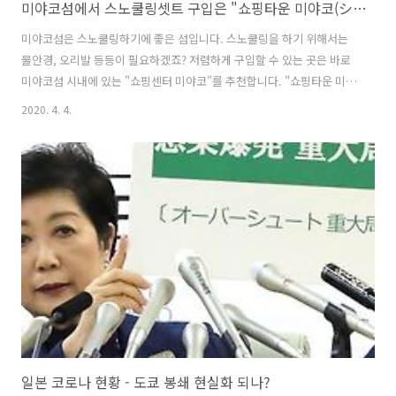
미야코섬에서 스노쿨링셋트 구입은 "쇼핑타운 미야코(ショッピングタウン宮古)"
미야코섬은 스노쿨링하기에 좋은 섬입니다. 스노쿨링을 하기 위해서는
물안경, 오리발 등등이 필요하겠죠? 저렴하게 구입할 수 있는 곳은 바로
미야코섬 시내에 있는 "쇼핑센터 미야코"를 추천합니다. "쇼핑타운 미야
코"의 위치 ・네비게이션 맵코드(MapCode) : 721 644 887*63 ・주소
2020. 4. 4.
: 〒906-0000 沖縄県宮古島市平良西里４６３ ・전화번호 : 0980-
74-3322 ・아주 넓은 무료 주차장 있어요. "쇼핑타운 미야코(ショッピ
ングタウン宮古)"에 대해 이곳이 쇼핑타운 미야코입니다. "산에"라는
큰 마트와 같이 있습니다. 쇼핑타운 미야코에는 의류부터 침구, 문구등
생활에 필요한 물건들이 모두 모여있습니다. 이곳의 2층에 스노쿨링셋트
를 구입할 수 있습니다. 어린이용부터 어른용까지 전부 있습니다. 15..
일본 코로나 현황 - 도쿄 봉쇄 현실화 되나?