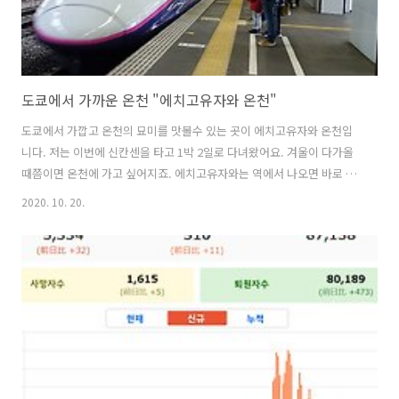
도쿄에서 가까운 온천 "에치고유자와 온천"
도쿄에서 가깝고 온천의 묘미를 맛볼수 있는 곳이 에치고유자와 온천입
니다. 저는 이번에 신칸센을 타고 1박 2일로 다녀왔어요. 겨울이 다가올
때쯤이면 온천에 가고 싶어지죠. 에치고유자와는 역에서 나오면 바로 온
천 마을입니다. 역 주변으로 료칸이나 음식점 등 온천시설로 되어 있어
2020. 10. 20.
요. 많이 이동하지 않아도 되는 장점이 있는거 같아요. 에치고유자와역에
서 근처에 있는 이나모토 료칸입니다. 엄청 크더라고요. 1층에는 노래방
이나 연회장이 있어서, 지역 주민들의 연회장으로 많이 이용되는듯 했어
요. 결혼식이나 환갑잔치나 생일파티 등등... 제가 간 날도 저녁에 연회장
에서 노래소리가 많이 들리더라고요. 이나모토 료칸 주차장앞에 있는 무
료 족욕입니다. 온천 지역이라 길을 걷다보면 무료족욕 시설이 많더라고
요. 추운날씨에 족욕만..