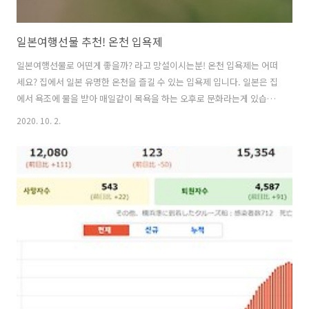
일본여행선물 추천! 온천 입욕제
일본여행선물로 어떤게 좋을까? 라고 망설이시는분! 온천 입욕제는 어떠
세요? 집에서 일본 유명한 온천을 즐길 수 있는 입욕제 입니다. 일본은 집
에서 욕조에 물을 받아 매일같이 목욕을 하는 오후로 문화라는게 있습니
다. 우리나라는 샤워만 하시는 분들이 많지만 일본은 오후로 문화가 일반
2020. 10. 2.
적입니다. 그래서 수많은 입욕제가 판매되고 있는데요. 그중에서 겨울이
다가올때쯤이면 온천 입욕제를 눈의 띄이는 곳에 두고 판매를 하는 곳이
많습니다. 온천 입욕제도 여러 종류가 있는데요. 저는 이 제품을 구입했
습니다. 소비스 포함하여 가격은 375엔 (약 4000원). 1박스에 20개입입
니다. 일본의 유명 온천인 벳부온천, 노보리베츠 온천, 아리마 온천, 쿠사
츠온천, 하코네온천의 5종류이 온천 입욕제가 들어있씁니다. 각 온천마
다 ..