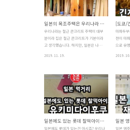
않는 상황이 연일 이어지고 있습니다.
강제적으
아주 심각한 상황으로 진행중인거 같습
거 같습니
니다. 아직도 PCR검사를 받고 싶어도
을 한거 
일본의 목조주택은 우리나라 주택과 어떻게 다른가?
받지 못하는 사람들이 많은 상황이라 실
쿄 봉쇄"
우리나라는 철근 콘크리트 주택이 대부
마파두부
제로 감염자수는 아주 많을거라 생각됩
급 기자회
분이라 집은 철근 콘크리트가 기본이라
젼이 마파
니다. 도쿄도내의 경우에만 PCR검사가
일! 도쿄
고 생각했습니다. 하지만, 일본은 나무
으로 유명
하루에 약 300명정도밖에 받지 못하고
이 악화되
로 만든 집인 목조주택이 압도적으로 많
(Ginza
있습니다. 도쿄에 사는 인구에 비해 아
인한 도
2019. 11. 19.
2019. 10.
습니다. 50, 60년대도 아니고 요즘 시대
쿄 긴자에
주 적은 수치입니다. 티..
도쿄 봉쇄의
에 무슨 목조건물(목조주택)이야? 라고
라면가게
생각했습니다. 게다가 목조건물이라고
하고 본적
하면 정말 허름하고 나무 틈 사이로 바람
로 유명한
이 솔솔 불어오는 이미지가 떠올랐는데
Rousok
요. 제대로 알아보니 목조건물이라고 해
야"의 뜻
서 저렴하고 허술한 주택이 아니라 아주
초가게가 
튼튼하고 살아숨쉬는 느낌을 받을 수 있
는지 궁금
는 주택임을 알게 되었습니다. 목조주
해드릴께요
일본에도 있는 롯데 찰떡아이스 '유키미다이후쿠(雪見だいふく)'
택! 말 그대로 나무로 지은 집! 기본 뼈대
랑 같이 
일본에도 롯데가 있는건 아시죠? 우리나
일본 영주
가 되는 기둥이라든지 벽이라든지 전부
간에 끼어