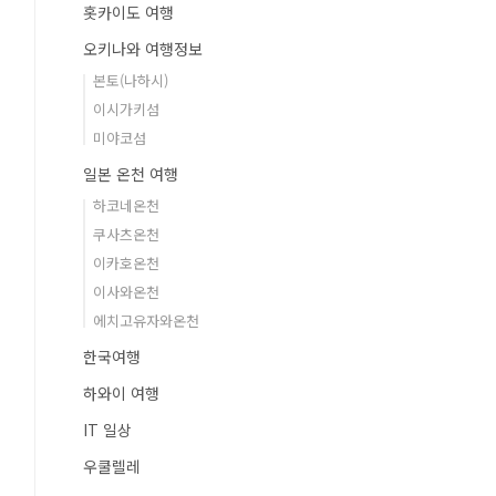
홋카이도 여행
오키나와 여행정보
본토(나하시)
이시가키섬
미야코섬
일본 온천 여행
하코네온천
쿠사츠온천
이카호온천
이사와온천
에치고유자와온천
한국여행
하와이 여행
IT 일상
우쿨렐레