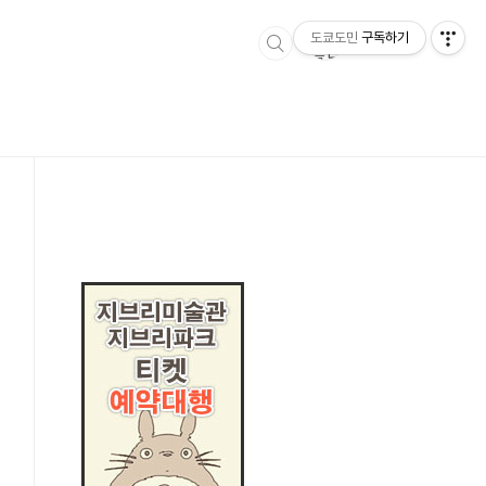
티스토리툴바
도쿄도민
구독하기