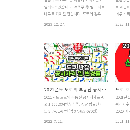
알려드리겠습니다. 목조주택! 말 그대로
로 세금!
나무로 지어진 집입니다. 도쿄의 경우
너무 비
대부분의 단독주택이 목조주택으로 지
는 주민세
2023. 12. 27.
2023. 11.
어지고 있습니다. 집 근처에 집을 짓기
데 일본
위한 기초 작업이 된 곳을 발견했습니
으로 빠
다. 기반작업은 목조주택이라고 하더라
고 놀랄수
도 이렇게 콘크리트로 작업을 한답니다.
에 내고 
원래 이곳은 밭이었습니다. 땅주인이 땅
입에 따라
을 일부 팔아 목조건물로 단독주택을 짓
내야하는
고, 그 옆에는 땅 주인이 새집을 지어서
는 사람들
살 땅이라고 하네요. 이 땅에 총 6개의
조금 다릅
집이 지어집니다. 도쿄에서는 마당 있는
얼마인지 
2021년도 도쿄의 부동산 공시시가(땅값)
집은 구경하기 힘들답니다. 여기에 단독
청, 읍사
2021년도 도쿄의 부동산 공시시가는 평
2021년
주택을 짓는 건설회사의 특징은 옥상을
해의 납입
균 1,133,034엔/㎡. 즉, 평당 평균단가
확진자수 
활용한 주택입니다. 위의 사진을 보시면
123,400
는 3,745,567엔(약 37,455,670원) 일본
2020 이
아시겠지만, 옥상에 꾸며놓은거 보이시
는 122,7
전국 순위로는 1위입니다. 전반적으로
도쿄에서만
죠? 집 다 지어져 모델하우스 구경가면
나라도 국
2022. 3. 21.
2021. 11.
도쿄도심을 중심으로 오르고, 외곽으로
넘게 나왔
정말 좋게 보일거에요. 하지만..
..