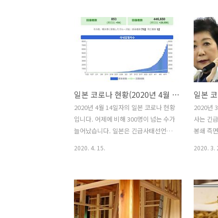
는 내렸습니다. 1991년도는 버블로 인
주 적은 수
해 지금의 2배가 넘는 2,619,560엔/㎡.
일! 도쿄
즉, 평당 단가는 8,644,548엔(약
명! 최근
86,445,480원) 도쿄 땅값 랭킹 - 2021
신규 확진
년도 기준 긴자, 도쿄역 주변이 제일 비
에 감염되
싼 땅이네요. 그리고 롯폰기, 시부야, 신
로 아주 
주쿠, 이케부쿠로 주변순입니다. 도쿄
접종도 많
도심은 조금씩 올랐고, 도쿄 외곽지역은
나라를 비
일본 코로나 현황(2020년 4월 14일자)
내려갔네요. 도쿄 긴자의 땅값은 평당
종률이 
2020년 4월 14일자의 일본 코로나 현황
2020년 
17억7190만원. 도쿄역 주변 땅값은 평
고 있는 
입니다. 어제에 비해 300명이 넘는 수가
사는 긴급
당 12억2975만원. 신주쿠 주변 땅값은
다. 정말
늘어났습니다. 일본은 긴급사태선언으
봉쇄 즉면
평당 12억0661만원. 그래도 신주쿠 ..
아니면 
로 인해 음식점들이 휴업에 들어가는 반
자기 도쿄
있는건지 
2020. 4. 15.
2020. 3. 
면, 휴업에 들어가는 만큼 수익은 안나
하게 늘어
가 적..
오는데 월세는 내야하는 상황이니 정부
사는 이와
에서 어떻게든 대응을 해달라는 목소리
다. 평일
가 나오고 있습니다. 도쿄의 코로나 감
부에서도
염자 현황 2020년 4월 14일자 도쿄의
만, 이번
감염자수는 161명. 감염자가 줄어들지
요청을 하