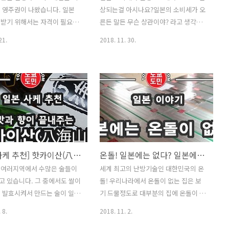
 영주권이 나왔습니다. 일본
상되는걸 아시나요?일본의 소비세가 오
 가서 줄을 서야하고, 그냥 따
에, 안에 들어가 있는 시설들이 좋은게
 받기 위해서는 자격이 필요하
른든 말든 무슨 상관이야? 라고 생각하
을려면 원래 줄 서있던 사람만
아니라 조금 저렴한걸로 구성된게 많이
 서류들과 보증인이 필요합니
시는 분들도 많으실겁니다.소비세 10%
로 들어갈 수 있고, 나중에 온
있습니다. 제가 사는 아파트에 살던 사
21.
2018. 11. 30.
은 보통 일본 거주 10년 이상이
로 인상에 대해 가장 쉽게 느낄 수 있는
람이 나가고 그 방이 조금 오래된..
고, 서류는 이것저것 열심히
부분은 일본여행 경비부분입니다.일본
됩니다만, 보증인이 문제였습니
에서 무엇을 사든, 무엇을 먹든 10%로
권 준비를 위해 알아볼때에는
인상된 소비세를 지불해야하기 때문에
에 의뢰하면 된다고 하더라고
일본여행시 사용하는 경비가 늘어날수
 대행업체에 의뢰하면 10만엔
밖에 없습니다.일본 여행을 가면 여행
0만원)이 넘는 돈이 든다고 들은
기념품도 사시고 맛있는 음식들도 드실
서 주변에 영주권 취득하신 분
텐데요.예를 들어 일본에 와서 100만원
물어보니 직접 하셨다고 하셔서
짜리 명품 가방을 구입했다고 해요.그러
[일본 사케 추천] 핫카이산(八海山) 일본술(니혼슈) 강력 추천
온돌! 일본에는 없다? 일본에는 '유카단보'가 있다.
받아 직접해보니 보증인 문제만
면 지금은 소비세가 8%이기 때문에
 여러지역에서 수많은 술들이
세계 최고의 난방기술인 대한민국의 온
게 해결 되더군요. 영주권 신
108만원을 지불하면 되는데, 소비세가
 있습니다. 그 중에서도 쌀이
돌! 우리나라에서 온돌이 없는 집은 보
 0엔으로 가능했어요. 2018년
10%가 되면 110만원을 지불해야 합니
 발효시켜서 만드는 술이 일본
기 드물정도로 대부분의 집에 온돌이 있
일, 도쿄 시나가와에 있는 도쿄
다. 일본은 원래 소비세는 5%였는데,
는 술로 전세계적으로는 '사
습니다. 그래서 다른 나라에도 온돌이
에 가서 신청을 했습니다. 신
2014년 4월에 소비세를 8%로 인상을
 8.
2018. 11. 2.
 이름으로 널리 퍼져나가고 있
있겠지 하고 생각하고 있었는데 바로 옆
니다. 이건 잘 ..
하였습니다.그 다음해인 201..