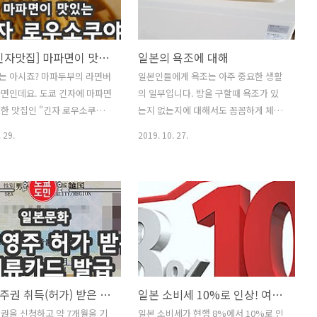
로 직접적으로 막지는 못하는
렇게 많이 차이가 나는 이유는 일본정부
다. 그래서 말을 조금 돌려 말
가 제대로 조사를 하고 있지 않기 때문입
같은데, 인터넷에서는 이를 "도
니다. 일본도 코로나19 감염자수가 아주
[도쿄/긴자맛집] 마파면이 맛있는 "긴자 로우소쿠야(Ginza Rousokuya)"
일본의 욕조에 대해
 라고 해석을 하고 있습니다. 긴
많을겁니다. 일본은 코로나19 검사를 받
는 아시죠? 마파두부의 라면버
일본인들에게 욕조는 아주 중요한 생활
견을 가진 그 다음날인 3월 26
고 싶어도 검사를 받게 해주질 않고 있습
면인데요. 도쿄 긴자에 마파면
의 일부입니다. 방을 구할때 욕조가 있
의 슈퍼마켓은 대혼란으로 상황
니다. 이런 일본정부의 태도에 대해 일
한 맛집인 "긴자 로우소쿠야
는지 없는지에 대해서도 꼼꼼하게 체크
고 있습니다. 도쿄 봉쇄? 그로
본내의 인터넷상에서는 일본 국민들도
 Rousokuya)"에 가봤습니다. 도
하는 분들이 많이 있답니다. 요즘은 샤
쿄의 슈퍼마켓의 음식물 사재기
엄청 화를 내고 있습니다. 코로나19 감..
 29.
2019. 10. 27.
 가끔 가보면 줄을 길게 서있는
워로만 하는 사람들이 많이 늘어 욕조가
 ..
가 있어서 무슨 라면 가게인가
없는 집들도 있으나, 온돌이 없는 일본
이 있었는데요. 바로 마파면으
은 특히 겨울이 되면 매일매일 욕조에 물
 "긴자 로우소쿠야(Ginza
을 받아서 목욕을 하고 몸을 따뜻하게 데
uya)" 였습니다. "로우소쿠
워서 나오시는 분들이 많습니다. 목욕탕
은 양초가게 라는 뜻인데요. 양
(일본어로는 센토)을 가기보다는 집에서
아닌데 왜 로우소쿠야 라고 하
욕조에 물을 받아놓고 목욕을 하시는 분
하시죠? 그건 제일 밑에 설명
들이 많이 있습니다. 일본은 전세라는
. 아! 그리고 중요한거!! 누구
개념이 없기때문에 월세로 사는 사람들
일본 영주권 취득(허가) 받은 재류카드 발급
일본 소비세 10%로 인상! 여행객들에게 미치는 영향은?
가서 한명 줄세워놓고 나중에 중
이 꽤 많습니다. 월세로 사는 집은 대부
권을 신청하고 약 7개월을 기
일본 소비세가 현행 8%에서 10%로 인
들수 없습니다. 같이 먹을려면
분 저렴하게 집을 지을려고 하기 때문