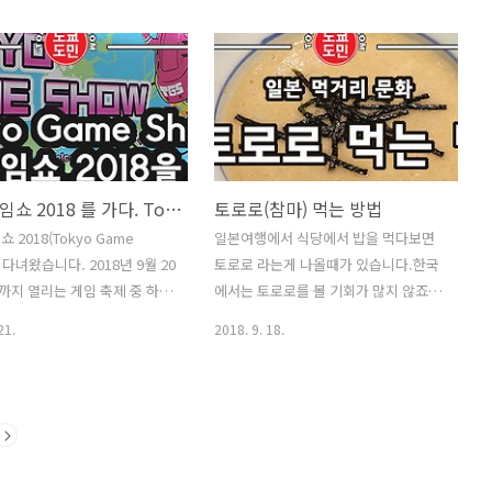
하지만, 일본내에서는 '사케'가
나라인 일본에 와보니 온돌이 없었습니
혼슈(日本酒)' 라고 불리우고 있
다. 한국에서만 살때에는 온돌은 어느나
우리나라에서 '일본 사케' 라고
라에도 있겠지라고 생각했었는데 대부
부분 '니혼슈(日本酒)'를 뜻하
분의 집에 온돌이 없는 나라가 있다는 사
그럼, 이 '니혼슈(日本酒)'는 무
실에 놀라움을 감출수가 없었습니다. 대
'니혼슈(日本酒)' = 정종(正宗)
한민국의 온돌! 겨울엔 온돌없이는 살기
淸酒) ​ 우리나라에서 정종이라는
어려운데요. 우리나라도 오래전에는 부
니다. 왠지 정종이라고 하면
뚜막에 불을 피워서 그 열로 방을 데웠었
도쿄 게임쇼 2018 를 가다. Tokyo Game Show 2018.
토로로(참마) 먹는 방법
분들이 마시는 이미지가 개인
지만, 그 후 기술발전으로 보일러가 나
 2018(Tokyo Game
일본여행에서 식당에서 밥을 먹다보면
어요. 그리고 차례상에도 올리
오면서 방에 온수를 순환시켜서 방을 따
 다녀왔습니다. 2018년 9월 20
토로로 라는게 나올때가 있습니다.한국
 술이지요. 정종은 일제시대때
뜻하게 데우게 되었지요. 집을 지을때
일까지 열리는 게임 축제 중 하나
에서는 토로로를 볼 기회가 많지 않죠?
사케인 니혼슈를 한국에서 판매
온돌공사를 하게 되면 이렇게 두꺼운 호
20일~21일은 비지니스데이이
근데 '토로로'가 뭐에요?'토로로'는 참
종이라는 브랜드명을 붙여서 판
스를 깔아서 공사를 하는데요. 이런 광
21.
2018. 9. 18.
일~23일은 일반인들이 관람가능
마입니다.'마'에요.몸에 좋은 슈퍼 푸드
서 우..
경을 많이 보아왔고, 집에는 당연히 온
쿄 게임쇼 2018(Tokyo
인 '마' 입니다.마를 갈아 놓은게 바로
돌..
Show) 앞에는 이런 대형 프라모
'토로로'입니다. 한국 관광객들에게 인
되어 있었습니다. 도쿄 게임쇼
기인 규카츠 전문점인 '모토무라'의 규
okyo Game Show) 이 열리고
까스에도 토로로가 들어있는 메뉴가 있
시장으로 들어가보았습니다.많
습니다.가끔 규카츠 먹으러가서 한국분