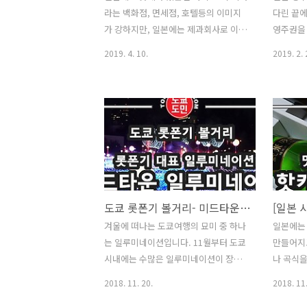
라는 백화점, 면세점, 호텔등의 이미지
다린 끝에
나무로 되어있습니다. 실제로 목조주택
제일 뒤로
가 강하지만, 일본에는 제과회사로 이미
영주권을
을 짓고 있는 곳이 있길래 사진을 찍어보
로따로 먹
지가 강하답니다. 이런 롯데에서는 우리
고, 여러
았습니다. 보시다시피 벽부분이 보입니
그 순서대
2019. 4. 10.
2019. 2. 
나라에서도 팔고 있는 찰떡 아이스도 대
다. 자격
다만, 전부 나무 판입니다. 이..
사람은..
인기랍니다. 롯데 '유키미다이후쿠(雪
되어야 하
見だいふく)' 입니다. 우리나라의 찰떡
모으면 
아이스와 똑같죠? 일본에서 '유키미다
다. 영주
이후쿠(雪見だいふく)'라는 이름으로
대행업체
판매되고 있답니다. 찰떡아이스의 종류
요. 근데
는 우리나라에는 참 다양한거 같은데,
(약 10
일본에는 몇종류 없는거 같아요. 패키지
적이 있어
와 만드는 방법은 동일한거 같습니다.
들에게 
도쿄 롯폰기 볼거리- 미드타운 크리스마스 일루미네이션 2018
똑같은 롯데가 만드니 그런거 같고요.
도움을 
겨울에 떠나는 도쿄여행의 묘미 중 하나
일본에는
이것 외에도 롯데에서 판매하고 있는 제
아니면 쉽
는 일루미네이션입니다. 11월부터 도쿄
만들어지고
과는 우리나라와 똑같은 상품들이 일본
청 비용도
시내에는 수많은 일루미네이션이 장식
나 곡식을
에서도 많이 팔리고 있답니다. '유키미
7월 13
됩니다. 그 중에서도 아주 유명한 일루
을 대표하
다이후쿠(雪見だいふく)'를 열어보면
입국관리국
2018. 11. 20.
2018. 11.
미네이션 중 하나가 바로 도쿄 롯폰기에
케' 라는
우리나라와 똑같이 2개가 들어가 있습
청 접수증입