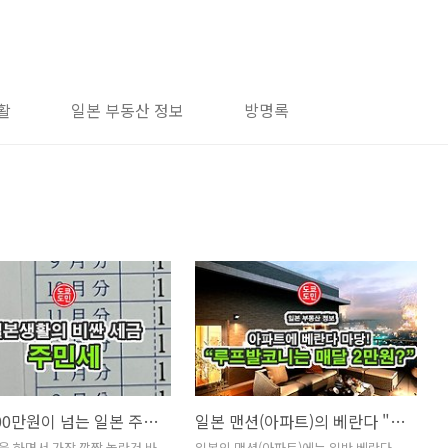
활
일본 부동산 정보
방명록
매월 100만원이 넘는 일본 주민세!
일본 맨션(아파트)의 베란다 "루프발코니(마당)"는 매달 이용료 2만원(?)
 하면서 가장 깜짝 놀란건 바
일본의 맨션(아파트)에는 일반 베란다