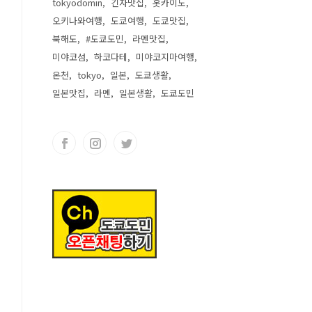
tokyodomin
긴자맛집
홋카이도
오키나와여행
도쿄여행
도쿄맛집
북해도
#도쿄도민
라멘맛집
미야코섬
하코다테
미야코지마여행
온천
tokyo
일본
도쿄생활
일본맛집
라멘
일본생활
도쿄도민