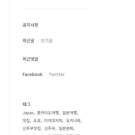
공지사항
최근글
인기글
최근댓글
Facebook
Twitter
태그
Japan
홋카이도여행
일본여행
맛집
도쿄
미야코지마
오키나와
신주쿠맛집
신주쿠
일본문화