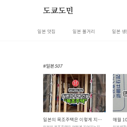
본문 바로가기
도쿄도민
일본 맛집
일본 볼거리
일본 생
일본
507
일본의 목조주택은 이렇게 지어진다
일본의 목조주택은 어떻게 지어지는지
일본생활을