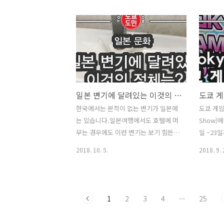
있는 미드타운의 크리스마스 일루미네
습니다. 
니다. 그..
이션 2018입니다. 미드타운의 일루미네
아닌 '니
이션은 매년 열리는데 매년 다른 테마의
습니다. 
일루미네이션이 꾸며지기 때문에 매년
하는건 대
보는 재미가 솔솔합니다.도쿄 롯폰기 미
는데요. 
드타운은 롯폰기역 바로 앞에 있습니다.
엇인가! 
미드타운에 가면 일루미네이션 코스가
= 청주(
소개 되어있습니다.미드타운 일루미네
술이 있습
일본 변기에 달려있는 이것의 정체는? 일본 화장실은 독방?
이션은 11월 13일 ~ 12월 25일까지 17
나이드신
한국에서는 본적이 없는 변기가 일본에
도쿄 게임쇼
시~23시까지로 기간한정으로 열립니
적으로 있
는 있습니다.일본여행에서도 호텔에 머
Show)에
다. 미드타운 주변으로 수많은 일루미네
기도 하는
무는 경우에도 이런 변기는 보기 힘든데
일 ~23
이션이 장식되어 있어서 데이트코스로
일본의 
요.일본의 가정집에는 아직까지도 많이
입니다. 
도 만점이랍니다. 그럼, 한번 둘러보도
할때 정
2018. 10. 5.
2018. 9. 
이용하고 있는 변기인데요.어떤 변기인
고, 22
록 하겠습니다. 오크우드 프레미엄 도쿄
매를 하면
지 알아보도록 하겠습니다. 일단, 일본
합니다. 도
미..
의 화장실 문화에 대해 잠시 알아보겠습
Game 
니다.일본의 가정집 혹은 아파트, 맨션,
델도 전시
1
2
3
4
···
25
원룸 등등에는 화장실과 욕실이 따로 만
2018(T
들어져 있는 곳이 많이 있습니다.한국은
있는 전