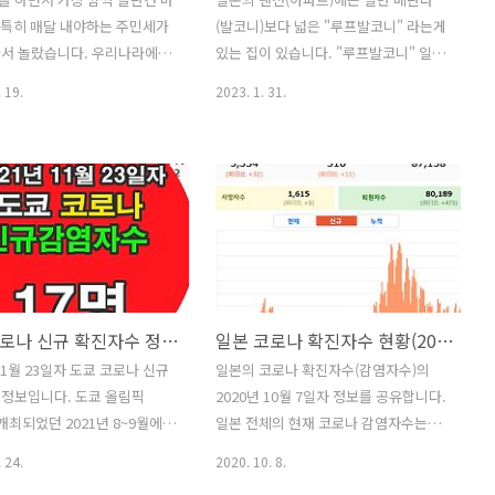
! 특히 매달 내야하는 주민세가
(발코니)보다 넓은 "루프발코니" 라는게
싸서 놀랐습니다. 우리나라에서
있는 집이 있습니다. "루프발코니" 일본
가 많이 비싸지 않았던거 같은
맨션에서는 루프 발코니가 달려있는 맨
 19.
2023. 1. 31.
와서는 월급에서 주민세가 자동
션이 생각보다 많은거 같아요. 이번에는
져나가는데 돈 빠져나가는거 보
"루프발코니" 에 대한 제 개인적인 생각
 밖에 없었습니다. 2023년도
을 적어보겠습니다. 루프발코니란? "루
있는 주민세! 주민세는 작년 수
프발코니"란 무엇이냐? 일반 발코니(베
 올해 6월부터 내년 5월까지
란다)보다 좀 더 넓은 베란다라고 생각
 주민세인데요. 그리고 주민세
하시면 됩니다. 간단하게 설명하자면,
마다 사는 지역에 따라 세금도
맨션에 달린 자기집의 "마당" 이다라고
니다. 매달 내야하는 주민세.
생각하시면 됩니다. 루프발코니가 있는
볼까요? 우리나라로 치면 구
맨션은 위의 사진과 같이 맨션(아파트)
도쿄 코로나 신규 확진자수 정보(2021년 11월 23일자)
일본 코로나 확진자수 현황(2020년 10월 7일자)
무소 이런데서 계산을 해서 올
건물의 제일 끝에 있는 집이 달려있는 곳
 11월 23일자 도쿄 코로나 신규
일본의 코로나 확진자수(감염자수)의
청구서가 날아옵니다. 6월은
이 일반적입니다. 그래서 계단식으로 건
정보입니다. 도쿄 올림픽
2020년 10월 7일자 정보를 공유합니다.
엔. (약 1,234,000원) 7월부터
물 디자인이 되어 있답니다. 실제로 루
 개최되었던 2021년 8~9월에는
일본 전체의 현재 코로나 감염자수는
00엔. (약 1,237,000원). 우리
프발코니는 이런식이에요. 베란다(마당)
 신규 확진자수가 5000명이
5,334명입니다. 신규 감염자수는 10월
민연금, 고용보험 등 월급에서
가 넓어서 좋은데, 위의 사진의 집에서
 24.
2020. 10. 8.
는데, 요즘은 20명 이하로 아
7일에만 510명! 그래프를 보시면 아시
는 윗층에 사는 사람이 ..