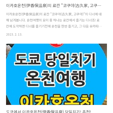
이카호온천(伊香保温泉)의 료칸 "코쿠야(古久家, 고쿠야)"의 디너
이카호온천(伊香保温泉)의 료칸 "코쿠야(古久家, 고쿠야)"의 디너에 대
해 남겨봅니다. 온천여행의 묘미 중 하나는 료칸에서 즐기는 디너죠! 료
칸에 도착하면 디너를 즐기기전에 온천을 한번 즐기고, 그 다음 유카타를
입고 디너를 먹으며 온천여행을 만끽하는거죠. 고쿠야(코쿠야)의 디너
2023. 2. 13.
료칸 체크인시 미리 저녁시간을 정해놓기 때문에 정해진 레스토랑으로
이동해서 이름을 말하면 자리로 안내해줍니다. 자리로 가보면 어느정도
음식이 셋팅 되어 있습니다. 료칸에 따라서는 웰컴 드링크로 고를 수 있
는 곳도 있고, 이렇게 미리 셋팅되어 있는 곳도 있습니다. 처음에 간단하
게 설명해줍니다. 다만, 일본어로 설명해줘요. 이런 나베는 항상 있었던
거 같아요. 이사와온천에 갔을때에는 호우토우 라는게 있었고, 이카호온
천에서는 우동이네요...
도쿄에서 이카호온천(伊香保温泉) 당일치기! 추천!