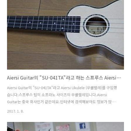
우는 사운드홀.마감처리는 새틴 피니쉬(무광택)으로 처리되어 관리면에
서는 조금 더 신경을 더 써줘야 하지만,실제로 보면 이것이 "우쿨렐레!"
라는 느낌이 느껴질 정도로 정말 부드러움과 코아가 그대로 느껴지는 느
낌을 받을 수 있습니다. 바디의 앞면, 측면, 뒷면 모두가 프리미엄 하와이
컬리코아 5..
Aiersi Guitar의 "SU-041TA"라고 하는 스프루스 Aiersi Ukulele(우쿨렐레) 개봉기
Aiersi Guitar의 "SU-041TA"라고 Aiersi Ukulele (우쿨렐레)를 구입했
습니다.스프루스 탑의 소프라노 사이즈의 우쿨렐레입니다.Aiersi
Guitar는 중국 회사인거 같은데요.인터넷에 검색해보아도 정보가 많이
없더군요.일본 옥션 사이트에서 저렴하게 구입했습니다. 이런식으로 포
2017. 1. 8.
장해서 오더군요. 열어보니 우쿨렐레 전용 케이스가 있고 그 안에 우쿨렐
레가 들어있었습니다. 전용 케이스에는 "Aiersi Guitar"라고 적혀 있습
니다.그 밑에는 중국어로 뭐라고 적혀있네요.중국어가 적혀있으니 더욱