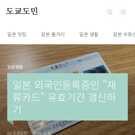
본문 바로가기
도쿄도민
일본 맛집
일본 볼거리
일본 생활
일본 부동
일본생활
일본 외국인등록증인 "재
류카드" 유효기간 갱신하
기
by 도쿄도민
2026. 1. 8.