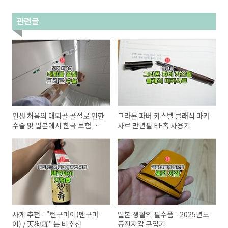
관련글
인생 처음의 대퇴골 골절로 인한
그라폰 파버 카스텔 클래식 마카
수술 및 일본에서 한국 보험 청
사르 만년필 EF촉 사용기
구!
사케 추천 - "텐구마이(덴구마
일본 생활의 필수품 - 2025년도
이) / 天狗舞" 는 비추천
동전지갑 구입기