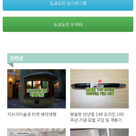
도쿄도민 인스타그램
도쿄도민 트위터
관련글
지브리미술관 티켓 예약대행
몽블랑 만년필 149 오리진 100
주년 기념 모델 구입 및 개봉기