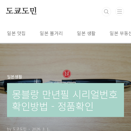
본문 바로가기
도쿄도민
일본 맛집
일본 볼거리
일본 생활
일본 부동
일본생활
몽블랑 만년필 시리얼번호
확인방법 - 정품확인
by 도쿄도민
2026. 3. 1.