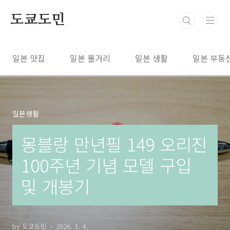
본문 바로가기
도쿄도민
일본 맛집
일본 볼거리
일본 생활
일본 부동
일본생활
몽블랑 만년필 149 오리진
100주년 기념 모델 구입
및 개봉기
by 도쿄도민
2026. 3. 4.