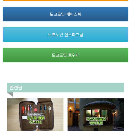
도쿄도민 페이스북
도쿄도민 인스타그램
도쿄도민 트위터
관련글