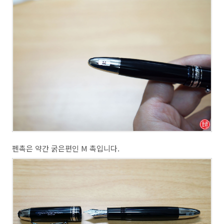
펜촉은 약간 굵은편인 M 촉입니다.