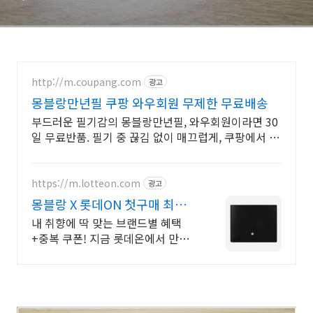
http://m.coupang.com
광고
몽블랑만년필 쿠팡 와우회원 무제한 무료배송
부드러운 필기감의 몽블랑만년필, 와우회원이라면 30
일 무료반품. 필기 중 끊김 없이 매끄럽게, 쿠팡에서 정
교한 닙을 경험하세요.
https://m.lotteon.com
광고
몽블랑 X 롯데ON 첫구매 최대 5
천원 혜택!
내 취향에 딱 맞는 브랜드별 혜택
+중복 쿠폰! 지금 롯데온에서 만나
보세요!