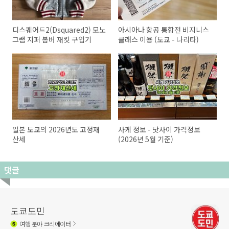
디스퀘어드2(Dsquared2) 모노
아시아나 항공 통합전 비지니스
그램 지퍼 봄버 재킷 구입기
클래스 이용 (도쿄 - 나리타)
일본 도쿄의 2026년도 고정재
사케 정보 - 닷사이 가격정보
산세
(2026년 5월 기준)
댓글
도쿄도민
여행
분야 크리에이터