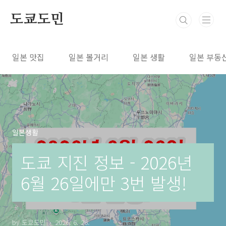
본문 바로가기
도쿄도민
일본 맛집
일본 볼거리
일본 생활
일본 부동
일본생활
도쿄 지진 정보 - 2026년
6월 26일에만 3번 발생!
by 도쿄도민
2026. 6. 26.