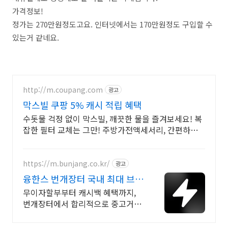
가격정보!
정가는 270만원정도고요. 인터넷에서는 170만원정도 구입할 수
있는거 같네요.
http://m.coupang.com
광고
막스빌 쿠팡 5% 캐시 적립 혜택
수돗물 걱정 없이 막스빌, 깨끗한 물을 즐겨보세요! 복
잡한 필터 교체는 그만! 주방가전액세서리, 간편하게
깨끗한 물을.
https://m.bunjang.co.kr/
광고
융한스 번개장터 국내 최대 브랜
드 중고거래
무이자할부부터 캐시백 혜택까지,
번개장터에서 합리적으로 중고거래
하세요 전국 각지에서 올라오는 전
국구 최다 상품 매일 10만 개 이상의