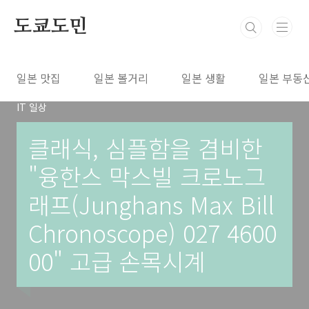
본문 바로가기
도쿄도민
일본 맛집
일본 볼거리
일본 생활
일본 부동
IT 일상
클래식, 심플함을 겸비한
"융한스 막스빌 크로노그
래프(Junghans Max Bill
Chronoscope) 027 4600
00" 고급 손목시계