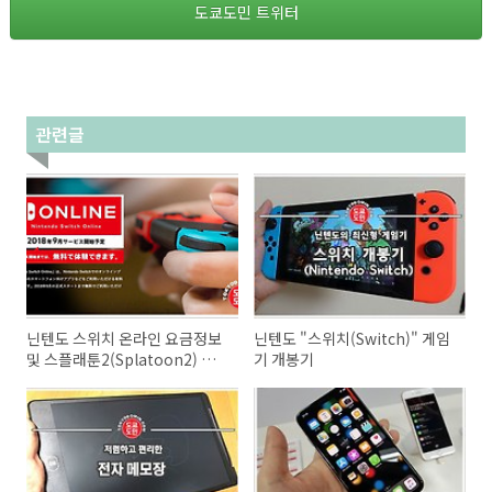
도쿄도민 트위터
관련글
닌텐도 스위치 온라인 요금정보
닌텐도 "스위치(Switch)" 게임
및 스플래툰2(Splatoon2) 멀
기 개봉기
티 플레이는 유료로 전환!