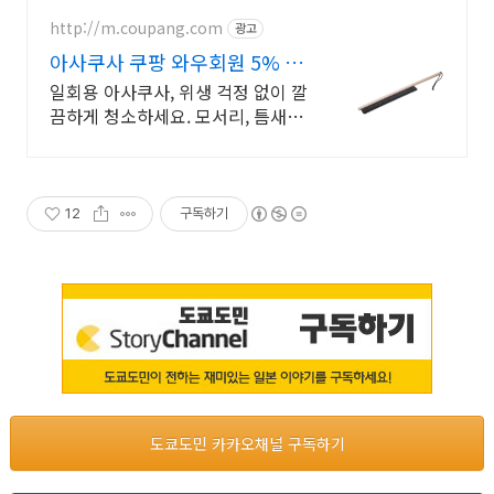
최저가로 숙소 예약하기
http://m.coupang.com
광고
아사쿠사 쿠팡 와우회원 5% 캐
시 적립
일회용 아사쿠사, 위생 걱정 없이 깔
끔하게 청소하세요. 모서리, 틈새도
깔끔한 청소솔, 쿠팡에서 만나보세
요.
12
구독하기
도쿄도민 카카오채널 구독하기