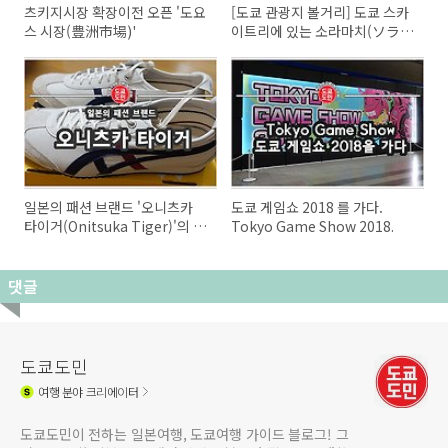
츠키지시장 확장이전 오픈 '도요
[도쿄 관광지 볼거리] 도쿄 스카
스 시장(豊洲市場)'
이트리에 있는 소라마치(ソラマ
チ)
일본의 패션 브랜드 '오니츠카
도쿄 게임쇼 2018 를 가다.
타이거(Onitsuka Tiger)'의 멕
Tokyo Game Show 2018.
시코66 SD(MAXICO 66 SD) 스
니커! 그리고 ASIC, NIKE의 관
계!
댓글
도쿄도민
여행
분야 크리에이터
도쿄도민이 전하는 일본여행, 도쿄여행 가이드 블로그! 그