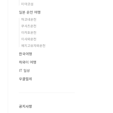
미야코섬
일본 온천 여행
하코네온천
쿠사츠온천
이카호온천
이사와온천
에치고유자와온천
한국여행
하와이 여행
IT 일상
우쿨렐레
공지사항