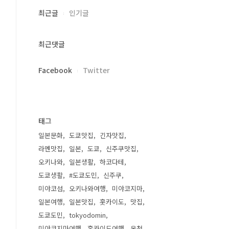
최근글
인기글
최근댓글
Facebook
Twitter
태그
일본문화
도쿄맛집
긴자맛집
라멘맛집
일본
도쿄
신주쿠맛집
오키나와
일본생활
하코다테
도쿄생활
#도쿄도민
신주쿠
미야코섬
오키나와여행
미야코지마
일본여행
일본맛집
홋카이도
맛집
도쿄도민
tokyodomin
미야코지마여행
홋카이도여행
온천