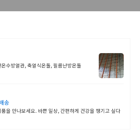
전온수방열관, 축열식온돌, 필름난방온돌
켓배송
제품을 만나보세요. 바쁜 일상, 간편하게 건강을 챙기고 싶다