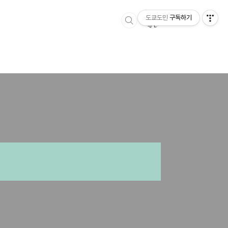
티스토리툴바
도쿄도민
구독하기