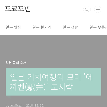
본문 바로가기
도쿄도민
일본 맛집
일본 볼거리
일본 생활
일본 부동
일본 문화 소개
일본 기차여행의 묘미 '에
끼벤(駅弁)' 도시락
by 도쿄도민
2018. 12. 12.