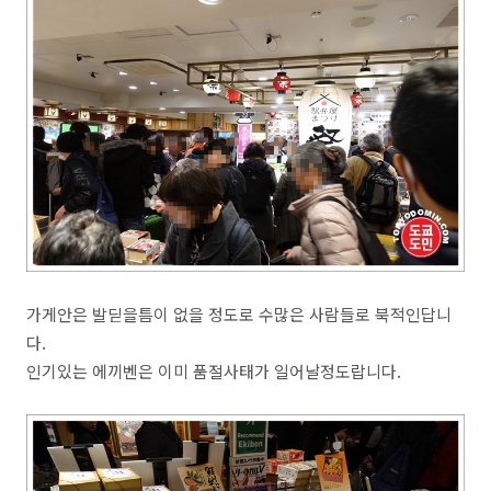
가게안은 발딛을틈이 없을 정도로 수많은 사람들로 북적인답니
다.
인기있는 에끼벤은 이미 품절사태가 일어날정도랍니다.