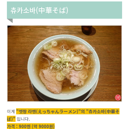
츄카소바(中華そば)
이게
"엣짱 라멘(えっちゃんラーメン)"의 "츄카소바(中華そ
ば)"
입니다.
가격 : 900엔 (약 9000원)