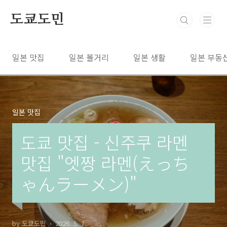
본문 바로가기
도쿄도민
일본 맛집
일본 볼거리
일본 생활
일본 부동
일본 맛집
도쿄 맛집 - 신주쿠 라멘
맛집 "엣짱 라멘(えっち
ゃんラーメン)"
by 도쿄도민
2026. 5. 7.