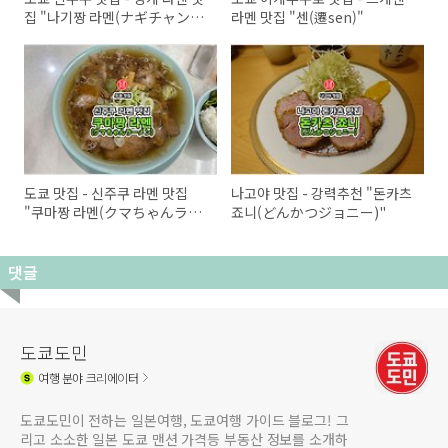
집 "나기짱 라멘(ナギチャンら
라멘 맛집 "센(遷sen)"
ーめん)"
도쿄 맛집 - 신주쿠 라멘 맛집
나고야 맛집 - 강력추천 "돈카츠
"쿠마짱 라멘(クマちゃんラー
죠니(どんかつジョニー)"
メン)" 강력 추천!
댓글
도쿄도민
여행
분야 크리에이터
도쿄도민이 전하는 일본여행, 도쿄여행 가이드 블로그! 그
리고 소소한 일본 도쿄 맨션 가격등 부동산 정보를 소개하