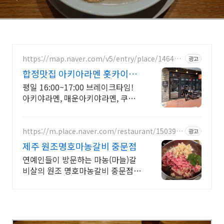
https://map.naver.com/v5/entry/place/146498
광고
4328
합정맛집 아키아라멘 홋카이도
장인 전수 미소라멘
평일 16:00~17:00 브레이크타임!
아키야라멘, 매운아키야라멘, 쿠로
라멘.
https://m.place.naver.com/restaurant/150392
광고
7451
제주 원조명호마농갈비 중문점
연예인들이 방문하는 마농(마늘)갈
비살의 원조 명호마농갈비 중문점입
니다.