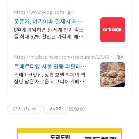
https://www.yeogi.com
광고
롯폰기, 여기어때 결제사 최대 2
만원 추가할인
8월에 예약하면 전 세계 인기 숙소
를 최대 52% 할인된 가격에! 매주
쏟아지는 다양한 혜택! 앱으로 알림
받고 똑똑하게 숙소 예약하기
https://m.place.naver.com/restaurant/101402
광고
0948
르메르디앙 서울 명동 라팔레트
파리
스테이크맛집, 정통 호텔 뷔페의 핵
심만 담은 새로운 시그니처 뷔페를
만나보세요. 최대 40% 할인 혜택
6
구독하기