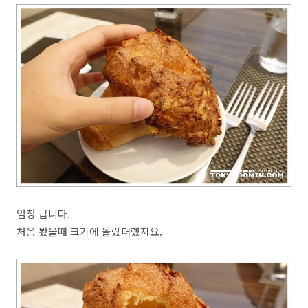
엄청 큽니다.
처음 봤을때 크기에 놀랐더랬지요.