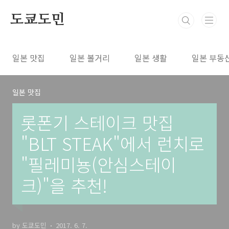
본문 바로가기
도쿄도민
일본 맛집
일본 볼거리
일본 생활
일본 부동
일본 맛집
롯폰기 스테이크 맛집
"BLT STEAK"에서 런치로
"필레미뇽(안심스테이
크)"을 추천!
by 도쿄도민
2017. 6. 7.