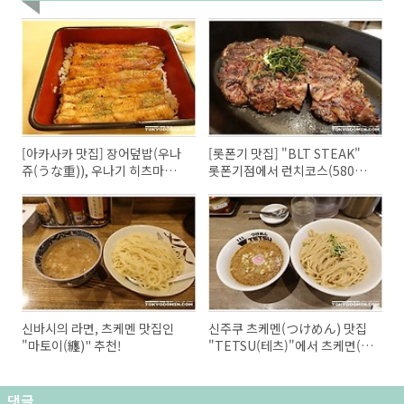
[아카사카 맛집] 장어덮밥(우나
[롯폰기 맛집] "BLT STEAK"
쥬(うな重)), 우나기 히츠마부
롯폰기점에서 런치코스(5800
시(鰻ひつまぶし)를 먹으러 아
엔)에 대해.
카사카 미야가와 본점에 다녀왔
어요.
신바시의 라면, 츠케멘 맛집인
신주쿠 츠케멘(つけめん) 맛집
"마토이(纏)" 추천!
"TETSU(테츠)"에서 츠케면(つ
けめん)은 비추천!
댓글