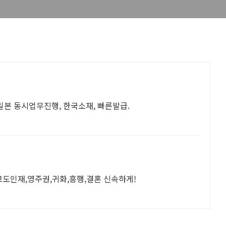
일본 동시업무진행, 한국소재, 빠른발급.
고도인재,영주권,귀화,흥행,결혼 신속하게!