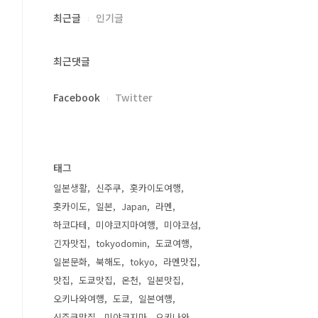
최근글
인기글
최근댓글
Facebook
Twitter
태그
일본생활
신주쿠
홋카이도여행
홋카이도
일본
Japan
라멘
하코다테
미야코지마여행
미야코섬
긴자맛집
tokyodomin
도쿄여행
일본문화
북해도
tokyo
라멘맛집
맛집
도쿄맛집
온천
일본맛집
오키나와여행
도쿄
일본여행
신주쿠맛집
미야코지마
오키나와