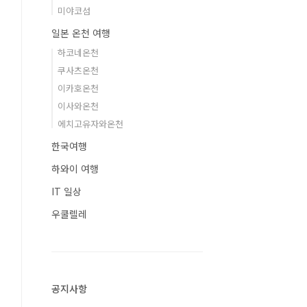
미야코섬
일본 온천 여행
하코네온천
쿠사츠온천
이카호온천
이사와온천
에치고유자와온천
한국여행
하와이 여행
IT 일상
우쿨렐레
공지사항