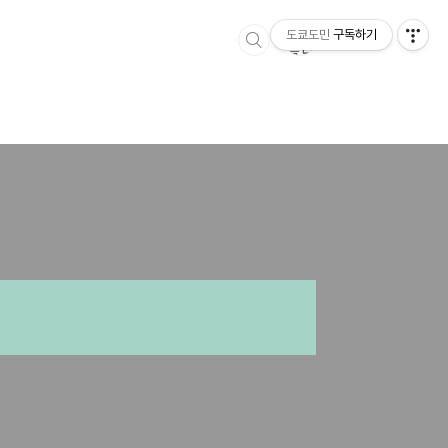
티스토리툴바
도쿄도민
구독하기