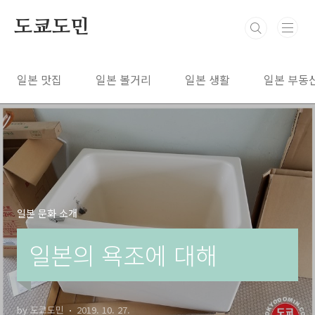
본문 바로가기
도쿄도민
일본 맛집
일본 볼거리
일본 생활
일본 부동
일본 문화 소개
일본의 욕조에 대해
by 도쿄도민
2019. 10. 27.