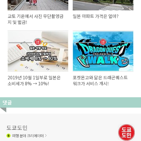
교토 기온에서 사진 무단촬영금
일본 아파트 가격은 얼마?
지 및 벌금!
2019년 10월 1일부로 일본은
포켓몬고와 닮은 드래곤퀘스트
소비세가 8% → 10%!
워크가 서비스 개시!
댓글
도쿄도민
여행
분야 크리에이터