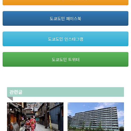
도쿄도민 페이스북
도쿄도민 인스타그램
도쿄도민 트위터
관련글