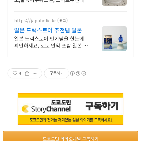
수, 설치,AS보장 안전한 물온도 유지
시스템 반신욕도 스마트하게 하루의
피로를 녹이다
https://japaholic.kr
광고
일본 드럭스토어 추천템 일본
일본 드럭스토어 인기템을 한눈에
확인하세요, 로토 안약 포함 일본 쇼
핑 추천템 모
4
구독하기
도쿄도민 카카오채널 구독하기