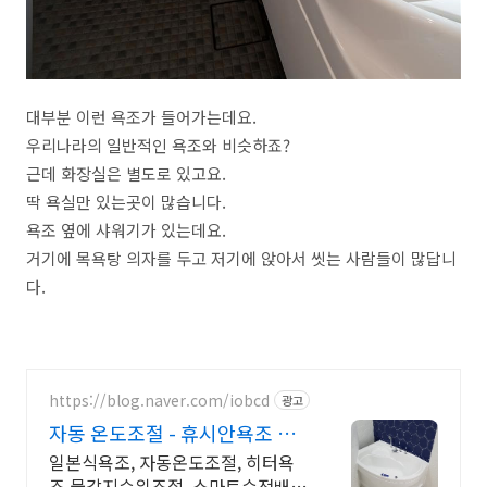
대부분 이런 욕조가 들어가는데요.
우리나라의 일반적인 욕조와 비슷하죠?
근데 화장실은 별도로 있고요.
딱 욕실만 있는곳이 많습니다.
욕조 옆에 샤워기가 있는데요.
거기에 목욕탕 의자를 두고 저기에 앉아서 씻는 사람들이 많답니
다.
https://blog.naver.com/iobcd
광고
자동 온도조절 - 휴시안욕조 온
도조절되는 욕조 히터욕조
일본식욕조, 자동온도조절, 히터욕
조,물감지수위조절, 스마트수전배