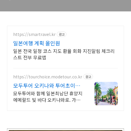
https://smartravel.kr
광고
일본여행 계획 올인원
일본 전국 일정 코스 지도 환율 회화 지진알림 체크리
스트 전부 무료앱
https://tourchoice.modetour.co.kr
광고
모두투어 오키나와 투어초이스
에메랄드 빛 바다 환상의섬
모두투어와 함께 일본최남단 휴양지
에메랄드 빛 바다 오키나와로. 가족
여행 추천지 맑은공기 에메랄드빛
바다.일본에서 느끼는 힐링 아름다
운 오키나와 여행을 떠나보세요