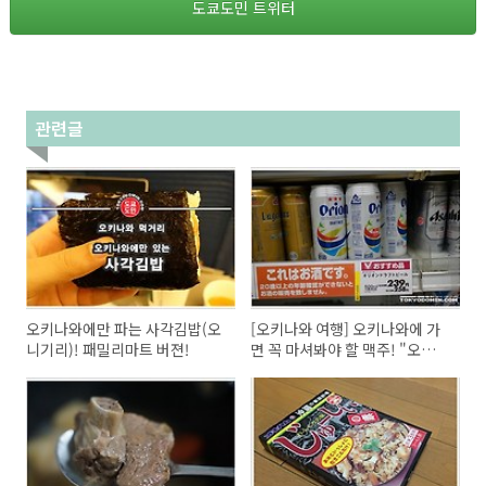
도쿄도민 트위터
관련글
오키나와에만 파는 사각김밥(오
[오키나와 여행] 오키나와에 가
니기리)! 패밀리마트 버젼!
면 꼭 마셔봐야 할 맥주! "오리온
맥주"