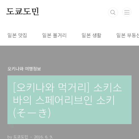
본문 바로가기
도쿄도민
일본 맛집
일본 볼거리
일본 생활
일본 부동
오키나와 여행정보
[오키나와 먹거리] 소키소
바의 스페어리브인 소키
(そーき)
by 도쿄도민
2016. 6. 9.