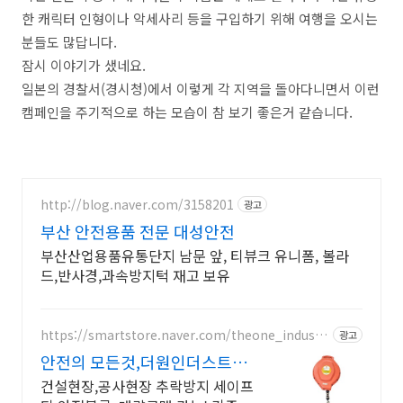
한 캐릭터 인형이나 악세사리 등을 구입하기 위해 여행을 오시는
분들도 많답니다.
잠시 이야기가 샜네요.
일본의 경찰서(경시청)에서 이렇게 각 지역을 돌아다니면서 이런
캠페인을 주기적으로 하는 모습이 참 보기 좋은거 같습니다.
http://blog.naver.com/3158201
광고
부산 안전용품 전문 대성안전
부산산업용품유통단지 남문 앞, 티뷰크 유니폼, 볼라
드,반사경,과속방지턱 재고 보유
https://smartstore.naver.com/theone_industr
광고
y
안전의 모든것,더원인더스트리
세이프티 안전블록
건설현장,공사현장 추락방지 세이프