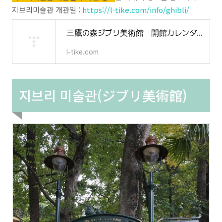
지브리미술관 개관일 :
https://l-tike.com/info/ghibli/
三鷹の森ジブリ美術館 開館カレンダー | ローチケ（ローソンチケット）
l-tike.com
지브리 미술관(ジブリ美術館)