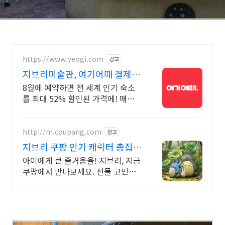
https://www.yeogi.com
광고
지브리미술관, 여기어때 결제사
최대 2만원 추가할인
8월에 예약하면 전 세계 인기 숙소
를 최대 52% 할인된 가격에! 매주
쏟아지는 다양한 혜택! 앱으로 알림
받고 똑똑하게 숙소 예약하기
http://m.coupang.com
광고
지브리 쿠팡 인기 캐릭터 총집
합!
아이에게 큰 즐거움을! 지브리, 지금
쿠팡에서 만나보세요. 선물 고민은
이제 그만, 와우회원 무료배송으로
아이 마음을 사로잡으세요!