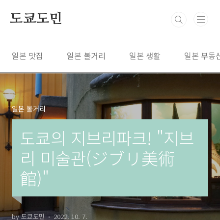
본문 바로가기
도쿄도민
일본 맛집
일본 볼거리
일본 생활
일본 부동
일본 볼거리
도쿄의 지브리파크! "지브
리 미술관(ジブリ美術
館)"
by 도쿄도민
2022. 10. 7.