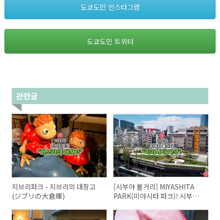
도쿄도민 인스타그램
도쿄도민 트위터
관련글
지브리파크 - 지브리의 대창고
[시부야 볼거리] MIYASHITA
(ジブリの大倉庫)
PARK(미야시타 파크)! 시부야
추천 관광지.