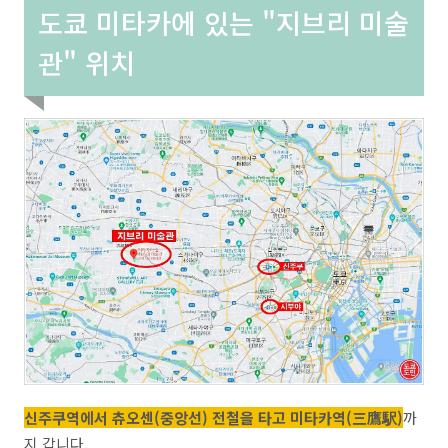
도쿄 미타카에 있는 "지브리 미술
관" 위치
신주쿠역에서 츄오센(중앙선) 전철을 타고 미타카역(三鷹駅)
까
지 갑니다.