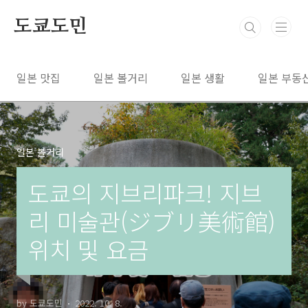
본문 바로가기
도쿄도민
일본 맛집
일본 볼거리
일본 생활
일본 부동
일본 볼거리
도쿄의 지브리파크! 지브
리 미술관(ジブリ美術館)
위치 및 요금
by 도쿄도민
2022. 10. 8.