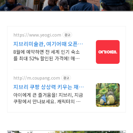
https://www.yeogi.com
광고
지브리미술관, 여기어때 오픈런
숙소 최대 81% 할인
8월에 예약하면 전 세계 인기 숙소
를 최대 52% 할인된 가격에! 매주
쏟아지는 다양한 혜택! 앱으로 알림
받고 똑똑하게 숙소 예약하기
http://m.coupang.com
광고
지브리 쿠팡 상상력 키우는 재미
있는 놀이
아이에게 큰 즐거움을! 지브리, 지금
쿠팡에서 만나보세요. 캐릭터의 매
력을 그대로, 와우회원 무료배송으
로 안전하게 받아보세요.