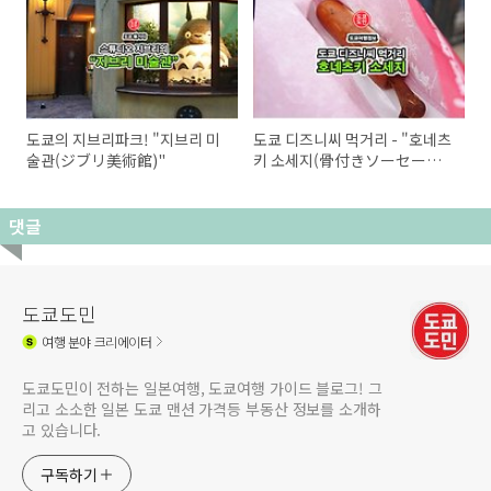
도쿄의 지브리파크! "지브리 미
도쿄 디즈니씨 먹거리 - "호네츠
술관(ジブリ美術館)"
키 소세지(骨付きソーセー
ジ)"
댓글
도쿄도민
여행
분야 크리에이터
도쿄도민이 전하는 일본여행, 도쿄여행 가이드 블로그! 그
리고 소소한 일본 도쿄 맨션 가격등 부동산 정보를 소개하
고 있습니다.
구독하기