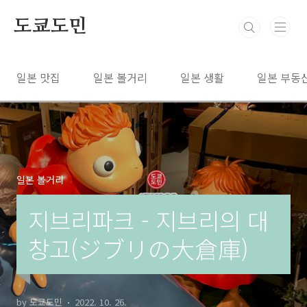
본문 바로가기
도쿄도민
일본 맛집
일본 볼거리
일본 생활
일본 부동
일본 볼거리
지브리파크 - 지브리의 대
창고(ジブリの大倉庫)
by 도쿄도민
2022. 10. 26.