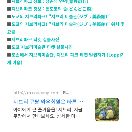
■
지브리파크 정보 : 청춘의 언덕(青春の丘)
■
지브리파크 정보 : 돈도코의 숲(どんどこ森)
■
도쿄의 지브리파크! "지브리 미술관(ジブリ美術館)"
■
도쿄의 지브리파크! "지브리 미술관(ジブリ美術館)" 위치 및
요금
■
지브리파크 티켓 실물사진
■
도쿄 지브리미술관 티켓 실물사진
■
로손에서 지브리미술관, 지브리 파크 티켓 발권하기 (Loppi기
계 이용)
http://m.coupang.com
광고
지브리 쿠팡 와우회원은 빠른 로
켓배송
아이에게 큰 즐거움을! 지브리, 지금
쿠팡에서 만나보세요. 섬세한 마감
과 생동감 넘치는 피규어, 쿠팡에서
바로 확인하세요.