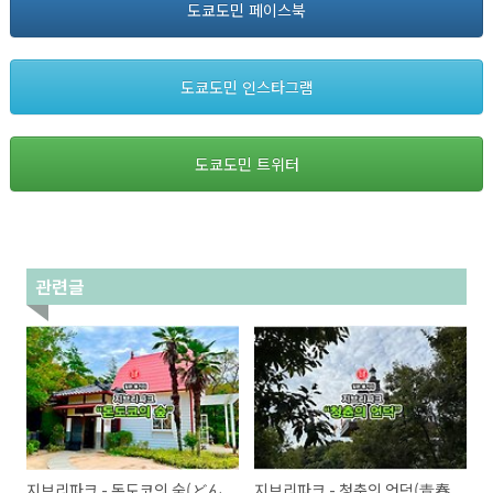
도쿄도민 페이스북
도쿄도민 인스타그램
도쿄도민 트위터
관련글
지브리파크 - 돈도코의 숲(どん
지브리파크 - 청춘의 언덕(青春