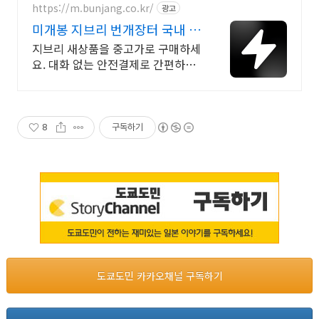
https://m.bunjang.co.kr/
광고
미개봉 지브리 번개장터 국내 최
대 브랜드 중고거래
지브리 새상품을 중고가로 구매하세
요. 대화 없는 안전결제로 간편하게!
전국 각지에서 올라오는 전국구 최
다 상품 매일 10만 개 이상의 신규
상품 업로드
8
구독하기
도쿄도민 카카오채널 구독하기