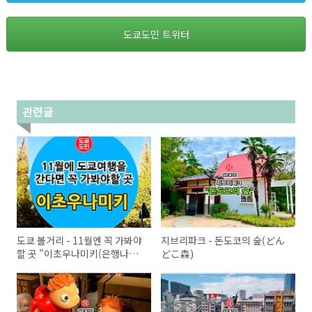
도쿄도민 트위터
관련글
도쿄 볼거리 - 11월엔 꼭 가봐야
지브리파크 - 돈도코의 숲(どん
할 곳 "이초우나미키(은행나무
どこ森)
길)"