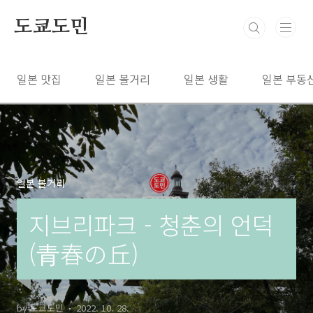
본문 바로가기
도쿄도민
일본 맛집
일본 볼거리
일본 생활
일본 부동
일본 볼거리
지브리파크 - 청춘의 언덕
(青春の丘)
by 도쿄도민
2022. 10. 28.