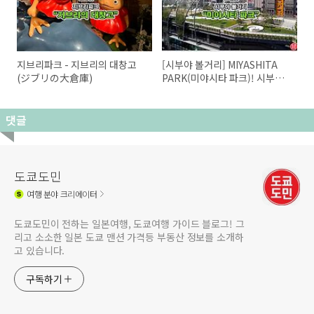
지브리파크 - 지브리의 대창고
[시부야 볼거리] MIYASHITA
(ジブリの大倉庫)
PARK(미야시타 파크)! 시부야
추천 관광지.
댓글
도쿄도민
여행
분야 크리에이터
도쿄도민이 전하는 일본여행, 도쿄여행 가이드 블로그! 그
리고 소소한 일본 도쿄 맨션 가격등 부동산 정보를 소개하
고 있습니다.
구독하기