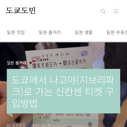
본문 바로가기
도쿄도민
일본 맛집
일본 볼거리
일본 생활
일본 부동
일본 볼거리
도쿄에서 나고야(지브리파
크)로 가는 신칸센 티켓 구
입방법
by 도쿄도민
2022. 11. 4.