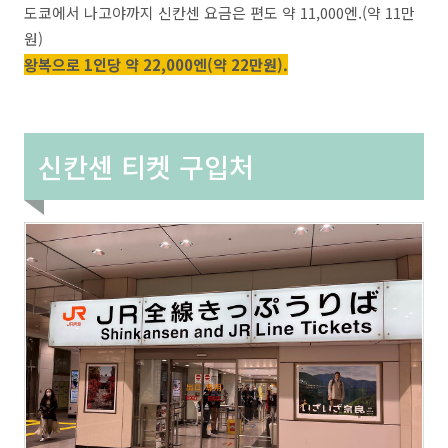
도쿄에서 나고야까지 신칸센 요금은 편도 약 11,000엔.(약 11만
원)
왕복으로 1인당 약 22,000엔(약 22만원).
신칸센 티켓 구입처