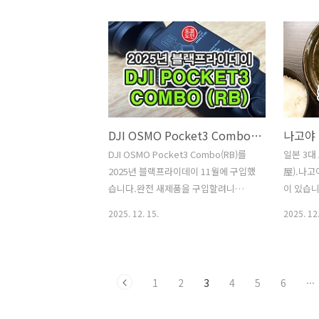
인적으로는 너무너무 비추천 합니다.유
도입되면
명한 술이기도 하고 그래서 1800ml 사
했는데, 
이즈로 구입해봤는데, 지금까지 마셔본
었어요.
사케와는 전혀 다른 맛!!하지만 어떤 분
오프라인 
들에게는 이 맛이 맛있으니 유명한거겠
다보니 1엔
죠?"텐구마이(덴구마이) / 天狗舞" 라
의 잔돈이
는 사케입니다.니혼슈이고, 흔히 우리나
서 동전
라에서는 사케라고 말하지만, 정종과 동
사용하다
DJI OSMO Pocket3 Combo(RB)를 2025년 블랙프라이데이 가격!
일한 겁니다.다만, 사케로 유명한 핫카
제 가죽 
DJI OSMO Pocket3 Combo(RB)를
일본 3대
이산, 쿠보타 이런 사케와는 사케맛이
구입해보
2025년 블랙프라이데이 11월에 구입했
屋).나
너무 많이 다른 술이어서 일단 작은 사이
있었는데,
습니다.완전 새제품을 구입할려니
이 있습
즈로 구입하셔서 드셔보시길 권합니다.
있어서 바
99,800엔(약 99만원).그런데 블랙프라
미소카츠와
일반적으로 여러 사케들은 입맛에 맞았
룩하게 
2025. 12. 15.
2025. 12.
이데이라고 79,860엔 (약 79만원)에 팔
을 수 있
으나, 이 "텐구마이(덴구마이)..
에 사용했
더라고요.그래서 구입을 해봤습니다.하
や)" 음
지만 제가 구입한건 리퍼 제품!!중고로
다.나고야
구입하는것보다 리퍼로 구매하는게 나
넓은데 그
1
2
3
4
5
6
···
을거 같아서 리퍼로 구입해봤어요.일본
관"키친
의 대형 쇼핑몰인 "요도바시 카메라"에
외관입니