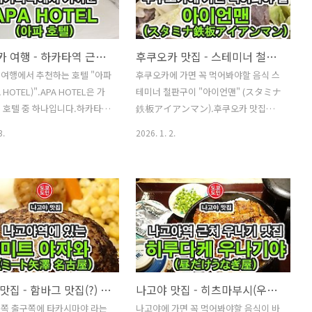
) 라는 점포입니다.여기에서만
냥 쭉~ 가다보면 오른쪽편에 보입니다.
 있습니다.가게 기둥앞에 줄을
이 건물의 지하 1층으로 가야합니다.분
니 줄 끝이 여기가 아니고 저
위기는 나쁘지 않죠? 내관분위기나 서비
후쿠오카 여행 - 하카타역 근처의 "아파 호텔(APA HOTEL)"
후쿠오카 맛집 - 스테미너 철판구이 "아이언맨" (スタミナ鉄板アイアンマン)
에 떨어진곳이라고 알려주더군
스도 나쁘지 않았습니다.한국 관광객분
여행에서 추천하는 호텔 "아파
후쿠오카에 가면 꼭 먹어봐야할 음식 스
 다시 줄을 섰습니다.줄을 선
들이 꽤 많이 오시더군요."늘봄" 메뉴저
 HOTEL)".APA HOTEL은 가
테미너 철판구이 "아이언맨" (スタミナ
 15분경~이 가게가 10시에 오픈
는 이번에 갈비 메뉴를 주문했습니다.그
 호텔 중 하나입니다.하카타역
鉄板アイアンマン).후쿠오카 맛집입니
10시 15분쯤에 줄을 섰는데
런데, 한국에서 말하는 갈비라는 것과
PA HOTEL이 여러군데가 있는
다.일본에 살면서 맛집 소개 방송에서
분들이 줄을 서 계시더라고요.
일본에서 말하는 갈비는 조금 다릅니다.
3.
2026. 1. 2.
중에서도 아파호텔 지쿠시구치
가끔 소개되는 곳인데, 이 지역에 가야
있는동안 메뉴판..
밥은..
RAL(アパホテル〈博多駅筑紫
만 먹을 수 있는거라 언제 먹어보나 했는
TRAL) 이 좋습니다.왜냐하면
데 이번 후쿠오카여행에서 먹어볼 수 있
는 대중탕, 노천탕을 무료로
었습니다.돼지고기와 양배추가 철판에
 있거든요.위치 주소 : 1
올려져 나오는 음식입니다. 위치 주소 :
4番1号 Hakataekihigashi,
〒812-0013 Fukuoka, Hakata Ward,
Ward, Fukuoka, 812-0013하
Hakataekihigashi, 1 Chome−17−21
 동쪽출구인 지쿠시구찌로 나
ライジングサンソーラービル 1F영업
 3~5분정도면 도착하는 위치
시간 : 연중무휴AM 11:30~PM 2:30PM
나고야 맛집 - 함바그 맛집(?) "미트 야자와(ミート矢澤 名古屋)" 비추천
나고야 맛집 - 히츠마부시(우나기) 맛집 "히루다케 우나기야(昼だけうなぎ屋)" - 후지상 계열
주 좋은 호텔입니다.외관이 호
6:00~10:00 하카타역에서 걸어서 5분정
동쪽 출구쪽에 타카시마야 라는
나고야에 가면 꼭 먹어봐야할 음식이 바
APA HOTEL 이 총 3개정도
도 걸리는 곳에 있습니다. 외관스테미너