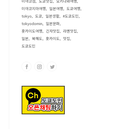
미야코섬
도쿄맛집
오키나와여행
미야코지마여행
일본여행
도쿄여행
tokyo
도쿄
일본생활
#도쿄도민
tokyodomin
일본문화
홋카이도여행
긴자맛집
라멘맛집
일본
북해도
홋카이도
맛집
도쿄도민