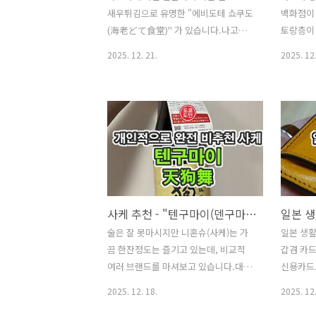
새우튀김으로 유명한 "에비도테 쇼쿠도
백화점이 
다고 하네요.저는 약 1시간 기다렸습니
있는데, 그
(海老どて食堂)" 가 있습니다.나고야역
토랑층이
다."멘야 카네토라(麺や兼虎)" 입구입
HAKATA 
서쪽출구로 나가면 바로 "에스카" 라고
맛집으로
니다.메뉴"멘야 카네토라(麺や兼
CENTR..
2025. 12. 21.
2025. 12.
하는 지하상가로 내려가는 계단이 있습
矢澤 名古
虎)"는 츠케멘밖에 없네요.매운맛 레벨
니다.그 지하상가에 "에비도테 쇼쿠도
여기서 
을 조절할 수 있..
(海老どて食堂)" 가 있습니다. 외관"에
된 메뉴를
비도테 쇼쿠도(海老どて食堂)" 외관입
다 별로
니다.가게 앞에는 커다란 새우튀김 간판
가 주변에
이 있습니다.나고야 명물 일본 최대급
고, 이곳
35cm 새우튀김!!그럼, 안으로 들어가
古屋)"만
보겠습니다. 내관만석이라서 조금 기다
번 맛보기
려야 들어갈 수 있었습니다.안내해주는
와(ミー
사케 추천 - "텐구마이(덴구마이) / 天狗舞" 는 비추천
자리로 안래를 받고 앉습니다.주문은
는 스시가
술은 잘 못마시지만 니혼슈(사케)는 가
일본 생
QR코드를 읽어서 표시되는 사이트에서
야점이 
끔 한잔정도는 즐기고 있는데, 비교적
갑겸 카
주문을 하면 됩니다.제가 이번에 주문한
나 많이 
여러 브랜드를 마셔보고 있습니다.대부
신용카드
건 바로 35cm 새우튀김!!!"特大海老ふ
(ミート矢
분 얼추 비슷비슷한 맛인데, 정말 이 "텐
로 하지 
りゃ～定食"가격 : 3949엔 (약 3.9만
서 있지 
2025. 12. 18.
2025. 12.
구마이(덴구마이) / 天狗舞" 사케는 개
QR코드 
원)(2025년 11월 기..
라도 손님