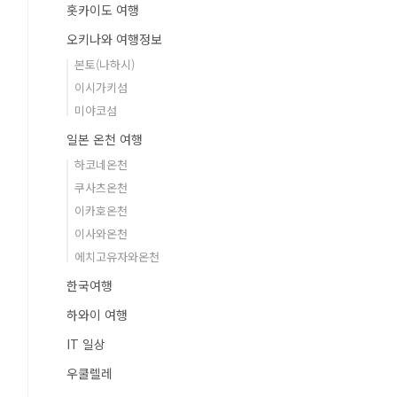
홋카이도 여행
오키나와 여행정보
본토(나하시)
이시가키섬
미야코섬
일본 온천 여행
하코네온천
쿠사츠온천
이카호온천
이사와온천
에치고유자와온천
한국여행
하와이 여행
IT 일상
우쿨렐레