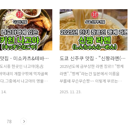
서 현금이 많이 없어지기 시작
거 같아서 숙박을 해봤습니다.결론부터
그전에는 거의 대부분이 현금이
말씀드리자면, 엄청 추천~~ 이라는 정도
온라인 쇼핑은 신용카드였지만,
는 못할거 같아요.하지만, 여행이어서
매장은 현금이 기본인 곳이 많
호텔에 늦게 들어와서 일찍 나간다면 나
, 10엔, 50엔, 100엔, 500엔
름 괜찮은거 같아요.저는 출장으로 이용
 어찌나 많이 생기던지....그래
한거여서 호텔에서 일도 해야하고 해서
지갑이 필요하더라고요.수년간
호텔에서 보내는 시간이 조금 긴편이었
가 코코마이스터 라는 일본 수
는데 그래서 그렇게 추천할 정도는 아니
나고야 맛집 - 미소카츠&테바사키 "키친 나고야(キッチンなごや)" - 나고야역 먹자골목
도쿄 신주쿠 맛집 - "신짱라멘(しんちゃんラーメン)" 추천 맛집!
지갑 브랜드에서 2개의 지갑도
었는데, 그냥 여행이면 추천할만하다라
 도시중 한곳인 나고야(名古
2025년도에 급부상한 라멘 장르!! "짱케
고,키프리스 지갑도 사용하고
는 정도입니다.숙박기를 정리해보았으
고야역내의 개찰구밖에 먹자골목
라멘"."짱케"라는건 일본에서 이름을
 지퍼형의 경우, 두께가 조금
니 참고하세요.2025년 11월 26일 ~ 12
니다.그중에서 나고야의 명물인
부를때 무슨무슨짱~~ 이렇게 부르는데
지 앞쪽 포켓에 넣으니 너무 뿔
월 1일의 5박 6일간 숙박했습니다. 외관
 테바사키(치킨)을 한번에 먹
요.예를 들면 "미카짱~~" , "루미짱~~"
튀어나오더라고요.그래서 처음
나고야역 서쪽출구(니시구치)로 나오면
 14.
2025. 11. 23.
는 "키친 나고야(キッチンなご
이렇게요.이런 무슨무슨 "짱" 이라는 가
던 동전지갑과..
바로 보입니다.역에서 거리는 멀지도 ..
식점이 인기여서 한번 가봤습니
게가 많이 늘어나고 있어요.현재 2군데
역 개찰구 나와서 건물이 꽤
가봤는데, 스프, 면발, 차슈등 스타일이
 안에 먹자골목이 있어요. 외
비슷합니다.그래서 이런 무슨무슨 짱 이
78
 나고야(キッチンなごや)"의
라는 라멘 가게를 통틀어 짱케 라멘이라
다.인기가 있어서 많은 분들이
고 합니다."케" 는 한자로 집 "가" 인 家