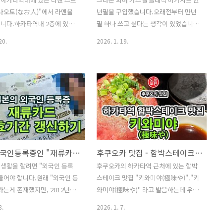
나오토(なお人)"에서 라멘을
년필을 구입했습니다.오래전부터 만년
니다.하카타역내 2층에 있는
필 하나 쓰고 싶다는 생각이 있었습니다
리트에는 여러 라멘 가게가 입
만, 이번에 하나 장만하자는 생각에 알
20.
2026. 1. 19.
는데요.인기 라멘 가게는 사람
아보다가 처음에는 파이롯트의 만년필
 너무 많이 서 있었고, 그나마
을 보다가 최종적으로는 그라폰 파버 카
 라멘 가게가 바로 이곳 "나
스텔 클래식 마카사르 만년필을 구입하
人)"."나오토(なお人)" 라멘
게 되었네요.파버 카스텔의 고급 라인인
관입니다.주문은 키오스크에서
"그라폰 파버 카스텔 ".구입하기전에 다
데, 신용카드 결제의 경우는
른 분들의 블로그도 보곤 했는데, 다들
가 아니고 직원에게 직접 말해
만년필 케이스안에 만년필이 들어있다
해야합니다.저는 노우코 토리파
고 들었는데,저는 케이스와 만년필이 이
멘을 주문했습니다.1250엔
렇게 따로따로 오더라고요.그라폰 파버
일본 외국인등록증인 "재류카드" 유효기간 갱신하기
후쿠오카 맛집 - 함박스테이크 맛집 "키와미야(極味や)"
만원).(2025년 12월 기준 가격)
카스텔 케이스입니다.고급스러워보이
생활을 할려면 "외국인 등록
후쿠오카의 하카타역 근처에 있는 함박
과 카운터석이 있는데 생각보
는 목조 케이스로 되어있습니다.케이스
들어야 합니다.원래 "외국인 등
스테이크 맛집 "키와미야(極味や)"."키
는 많은 편인거 같습니다.조금
를 열어보니 이렇게 들어있었습니다.설
라는게 존재했지만, 2012년에
와미야(極味や)" 라고 발음하는데 우리
면 금방 안내 받을 수 있을거
명서에는 그라폰 파버 파스텔의 각종 상
, "재류카드"로 변경되었습니
나라에서는 "기와미야" 라고 하는거 같
주문한 노우한 토리파이탄 츠케
품 리스트와 설명방법이 적혀있더라고
8.
2026. 1. 7.
드는 일본에 살 수 있는 증명
더라고요.동그란 돌판에 함박스테이크
가격 : 1250엔..
요.만년필은 이렇게 되어 있습니다.제가