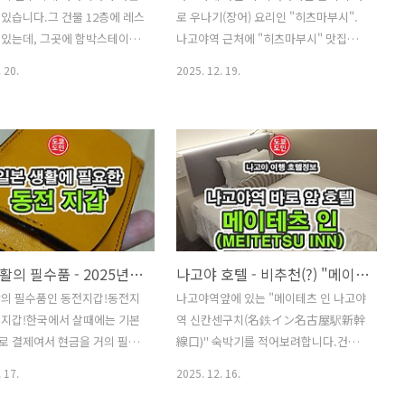
있습니다.그 건물 12층에 레스
로 우나기(장어) 요리인 "히츠마부시".
 중에서도 APA HOTEL
철판구이 "아이언맨" (スタミナ鉄板ア
 있는데, 그곳에 함박스테이크
나고야역 근처에 "히츠마부시" 맛집은
EKI CHIKUSHIGUCHI
イアンマン) 하카타점의 외관입니다.
 유명한 "미트 야자와(ミート
상당히 많이 밀집해 있습니다.그중에서
오픈전에 갔더니 가게 ..
 20.
2025. 12. 19.
屋)" 가 있습니다.예전에도
제가 엄청 추천하는 맛집은 바로 "히루
한번 함바그와 스테이크 셋트로
다케 우나기야(昼だけうなぎ屋)" 입니
 먹어본적이 있었는데, 생각보
다.나고야의 히츠마부시 맛집 "후지상
였습니다.그래서 안갈려고 하다
(ふじさん)"의 계열 음식점입니다. 외
 음식점들이 줄을 많이 서 있
관 주소 : 〒450-0002 Aichi, Nagoya,
 "미트 야자와(ミート矢澤 名
Nakamura Ward, Meieki, 4
 금방 들어갈 수 있어서 다시 한
Chome−13−11 M5ビル 3F영업시간 :
로 했습니다. 외관"미트 야자
AM 11:00 ~ PM 2:30런치로 이용하시기
ト矢澤 名古屋)"의 오른쪽편에
바랍니다.저녁에는 다른 장르로 바뀌는
일본 생활의 필수품 - 2025년도 동전지갑 구입기
나고야 호텔 - 비추천(?) "메이테츠 인 나고야역 신칸센구치(名鉄イン名古屋駅新幹線口)"
 유명한 "미도리스시"의 나고
거 같습니다. 외관나고야역 동쪽출구에
활의 필수품인 동전지갑!동전지
나고야역앞에 있는 "메이테츠 인 나고야
있습니다.저긴 사람들이 저렇게
서 도보로 10분 안걸리는 곳에 있습니
드지갑!한국에서 살때에는 기본
역 신칸센구치(名鉄イン名古屋駅新幹
줄을 서 있지만, "미트 야자와
다.구글 지도로 길찾기 해서 걸어가면
로 결제여서 현금을 거의 필요
線口)" 숙박기를 적어보려합니다.건물
澤 名古屋)"는 아무도 줄을
금방 도착합니다.조그만한 공원 같은 곳
않았는데,일본은 2018년도경에
도 좋아보이고, 객실도 화장실과 욕실이
않습니다. 내관가게내부를 보더
이 있는데 공원 바로 앞에 있..
 17.
2025. 12. 16.
결제인 PAYPAY(페이페이)가
분리되어 있는 타입이라 지내기도 좋은
들이 그렇게 많이 없습니다...