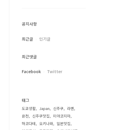
공지사항
최근글
인기글
최근댓글
Facebook
Twitter
태그
도쿄생활
Japan
신주쿠
라멘
온천
신주쿠맛집
미야코지마
하코다테
오키나와
일본맛집