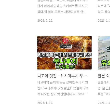
할게 없어서 인라인 스케이트를 가지고
리트에 "
갔다.집 앞의 도로는 차량도 별로 안다
먹고 왔습
니고 해서 인라인 스케이트 타기에 좋겠
라멘 스트
2026. 2. 22.
2026. 1. 
다 싶었다.한국에 있을때에는 인라인 스
점되어 있
케이트 잘 타는 편이었는데, 일본와서는
들이 줄을
거의 안타다가 거의 10년만에 탔는데,
비어있었던
완전 초보자 수준으로 몸이 굳어 있었
오토(なお
다.천천히 탔다고 생각을 했는데, 넘어
가게 외
지기도 살짝 넘어진거 같았는데, 넘어진
하면 되는
후 다리가 마음먹은대로 움직이지 않았
키오스크
다.겨우 인라인 스케이트를 벗고 설려고
서 주문
하니 다리에 힘이 들어가지 않았다.결국
이탄 츠케
나고야 맛집 - 히츠마부시 우나후지(うな富士)
은 움직이면 아파서 119 구급차를 불렀
(약 1.2
나고야역 근처에 있는 장어인 우나기 맛
일본에서 
다.처음으로 119 구급차에 타봤다.소방
테이블석
집!! "우나후지(うな富士)".숯불에 구워
증"을 만
대원분들이 아주 친절하게 잘 대해주셨
다 자리수
져 나오는 장어 맛집입니다.나고야역에
록증" 이
다.구급차를 탄 후에 다리외에는 다친곳
만 기다리
서 지하도로 걸어서 헤매면서 가서 그런
폐지되고
은 없는지 확인해주셨고, 정신상태도 멀
같아요.
2026. 1. 18.
2026. 1. 
지 10분정도 걸렸던거 같은데, 아니면
다.재류카
쩡한지 확인도 해주셨다.그리고..
멘 입니다.