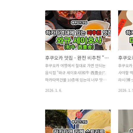
지상으로 가도 될거 같습니다. 위치 주
서 같은 
소 : 〒450-0002 Aichi, Nagoya,
본에 살 
Nakamura Ward, Meieki, 4
한지가 적
Chome−8−18 名古屋三井ビルディン
에 카드 
グ北館 B1F영업시간 : 11:00 ~ 21:00
카드 자체
(연중무휴) 나고야는 음식점들이 대부분
드 앞면에
조금 일찍 문을 닫는거 같아요.우나후지
경하는것
(うな富士)는 나고야 미츠이 빌딩의 지
합니다.최
후쿠오카 맛집 - 완전 비추천 "와규 세이호샤(和牛 西豊舎)" 의 규히츠마부시
하 1층에 있습니다. 외관"우나기"라고
공기관이나
후쿠오카 여행에서 절대로 가면 안되는
후쿠오카
크게 적혀있습니다.우나후지(うな富
수 있기
음식점 "와규 세이호샤(和牛 西豊舎)".
사야할 
士)!! 내관우나후지(うな富士)로 들어가
록증은 유
하카타역건물 10층에 있는데 너무 맛이
라시(博っ
면 일본풍의 인테리어가 멋집니다.손님
등록증은 
없어서 절대로 피하라고 남겨둡니
たらし饅頭
들로 꽉 찬 음식점!인기점입니다. 메뉴..
습니다.일
2026. 1. 6.
2026. 1. 
다."규히츠마부시"라고 해서 그나마 맛
든 먹거리
는 신분증
있을거 같아서 가봤는데 이렇게 맛이 없
고 있는데
을줄은 몰랐습니다."와규 세이호샤(和
살 수 있
牛 西豊舎)" 의 외관입니다.다른 가게들
し饅頭)"
은 손님들이 줄을 섰는데, 이 가게는 웨
다.금방 
이팅 중인 손님들이 없더라고요.그 이유
는데 그