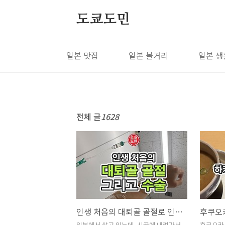
본문 바로가기
도쿄도민
일본 맛집
일본 볼거리
일본 생
전체 글
1628
인생 처음의 대퇴골 골절로 인한 수술 및 일본에서 한국 보험 청구!
일본에서 살고 있는데, 시골에 내려가서
후쿠오카