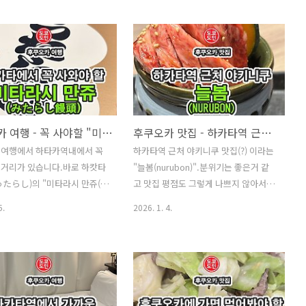
신분증입니다.어떤 자격으로 일
를 직접 구워먹는 함박스테이크 가게입
구입한 그라폰 파..
수 있는지 언제까지 자격이 유효
니다."키와미야(極味や)"는 한국 관광
혀있고 사진도 같이 있기 때문
객분들에게도 인기가 있는 가게인지 손
자체에 유효기간도 존재합니다.
님의 80%는 한국분들이었습니다. 위치
에 유효기간이 있다는 것은 카
・주소 : 1-1 Hakataekichuogai,
 적힌 내용을 최신 내용으로 변
Hakata Ward, Fukuoka, 812-0012・
과 가장 중요한건 사진이기도
영업시간 : 11:00 ~ 21:00 (연중무
신의 사진으로 유지를 해야 공
휴)/p> 하카타역 서쪽 출구로 나오면 바
후쿠오카 여행 - 꼭 사야할 "미타라시 만쥬(みたらし饅頭)"
후쿠오카 맛집 - 하카타역 근처 야키니쿠 "늘봄"
 여러 곳에서 얼굴 대조를 할
로 하카타 버스 터미널 건물이 보입니
 여행에서 하타카역내에서 꼭
하카타역 근처 야키니쿠 맛집(?) 이라는
 때문입니다.우리나라의 주민등
다.바로 위의 건물이 하카타 버스 터미
먹거리가 있습니다.바로 하캇타
"늘봄(nurubon)".분위기는 좋은거 같
효기간이 없기 때문에 제 주민
널 건물입니다.이 건물의 지하 1층으로
たらし)의 "미타라시 만쥬(み
고 맛집 평점도 그렇게 나쁘지 않아서 다
아직 10대의 사진으로 되어있
내려가면 지하상가로 이어지는데 그 근
)".이건 사고 싶어도 사기 힘
녀왔습니다. 위치 주소 : 〒812-0013
본에서는 모든 이런 사진이 있
처에 있습니다.다른 가게에 비해 손님
5.
2026. 1. 4.
 중 하나입니다.하카타역에 팔
Fukuoka, Hakata Ward,
은 유효기간이 존재하고 ..
들..
, 오전 10시전에 줄을 서야만
Hakataekihigashi, 2 Chome−2−4 Ｊ
습니다."미타라시 만쥬(みたら
Ｒ九州ホテルブラッサム福岡 B1 하
를 파는 곳은 바로 이곳 뿐입니
카타역 동쪽출구에서 걸어서 5분 안걸
조금만 줄 서면 살 수 있겠지 했
리는 곳에 있습니다. 외관하카타역 동쪽
게 아니더라고요.하캇타라시(博
출구로 나와서 횡단보도 하나 건너서 그