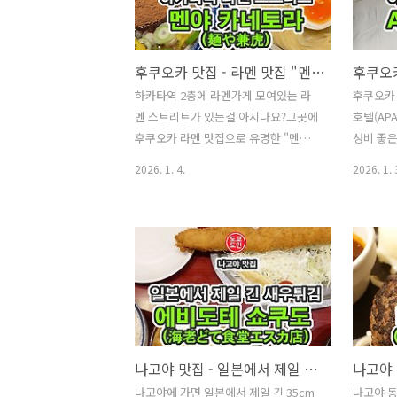
는 맛이 별로니까!!!"와규 세이호샤(和
ったらし
牛 西豊舎)"의 가게 내관은 괜찮았어요.
구입할 수
분위기도 있어보이고 서비스도 고만고
설려고 하
후쿠오카 맛집 - 라멘 맛집 "멘야 카네토라(麺や兼虎)"
만했어요.그럼, "와규 세이호샤(和牛 西
~~~ 뒤
하카타역 2층에 라멘가게 모여있는 라
후쿠오카 
豊舎)" 메뉴를 볼까요?저는 이번에 위의
요.그래서
멘 스트리트가 있는걸 아시나요?그곳에
호텔(APA
메뉴판에서 표시한 음식을 주문했습니
게 10시
후쿠오카 라멘 맛집으로 유명한 "멘야
성비 좋은
다."쿠마모토 와규 아카규 히츠마부시
하는데요.
카네토라(麺や兼虎)"가 있습니다.하카
근처에 A
와 텐푸라 고젠(熊本和牛 あか牛ひつ
꽤 많은 
2026. 1. 4.
2026. 1. 
타역에서 동쪽출구 바로 앞에 2층으로
데, 그
まぶしと天ぷら御膳)" 라는걸 주문했
줄을 서 
올라가는 계단 및 에스컬레이터가 있습
CENT
습니다...
니다.거기 2층에 라멘 스트리트가 있습
口〉CEN
니다.13개의 라멘가게들이 모여있는 라
이 호텔에
멘 스트리트가 있습니다."멘야 카네토
이용할 수
라(麺や兼虎)"는 8번입니다.면과 국물
Chome-1
이 따로 나오는 츠케멘이 유명한 맛집입
Hakata 
니다.라멘 스트리트입니다.대부분의 가
카타역의
게들이 대기열로 가득했습니다."멘야
와서 도보
나고야 맛집 - 일본에서 제일 긴 35cm 새우튀김 "에비도테 쇼쿠도(海老どて食堂)"
카네토라(麺や兼虎)"에 줄을 서봤습니
적으로 아
나고야에 가면 일본에서 제일 긴 35cm
나고야 
다.줄이 엄청 길어서 45분 기다려야 한
텔 주변에 