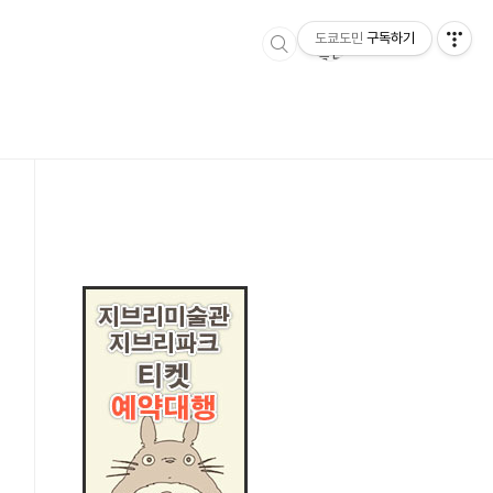
티스토리툴바
도쿄도민
구독하기