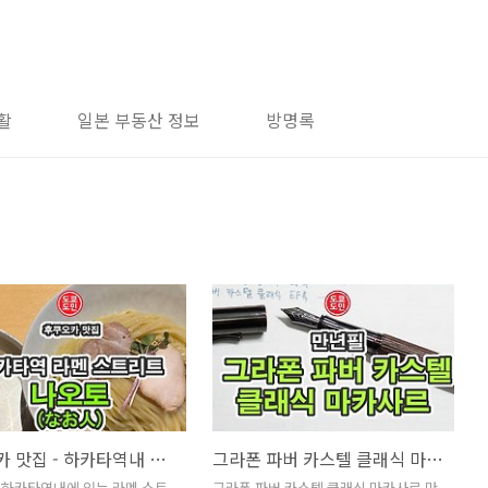
활
일본 부동산 정보
방명록
후쿠오카 맛집 - 하카타역내 라멘 스트리트의 "나오토(なお人)"
그라폰 파버 카스텔 클래식 마카사르 만년필 EF촉 사용기
 하카타역내에 있는 라멘 스트
그라폰 파버 카스텔 클래식 마카사르 만